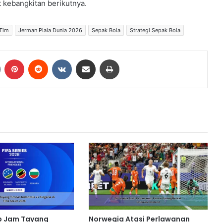
 kebangkitan berikutnya.
 Tim
Jerman Piala Dunia 2026
Sepak Bola
Strategi Sepak Bola
Tumblr
Pinterest
Reddit
VKontakte
Share via Email
Print
p Jam Tayang
Norwegia Atasi Perlawanan