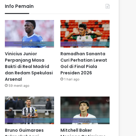
Info Pemain
Vinicius Junior
Ramadhan Sananta
Perpanjang Masa
Curi Perhatian Lewat
Bakti di Real Madrid
Gol di Final Piala
dan Redam Spekulasi
Presiden 2026
Arsenal
1 hari ago
59 menit ago
Bruno Guimaraes
Mitchell Baker