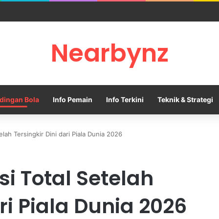
ty Tolak Tawaran Awal Barcelona untuk Rodri
Nearbynz
dingan Bola
Info Pemain
Info Terkini
Teknik & Strategi
lah Tersingkir Dini dari Piala Dunia 2026
i Total Setelah
ari Piala Dunia 2026