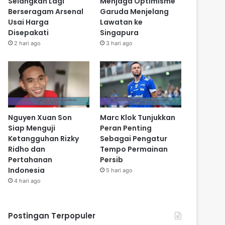
Selangkah Lagi
Menjaga Optimisme
Berseragam Arsenal
Garuda Menjelang
Usai Harga
Lawatan ke
Disepakati
Singapura
2 hari ago
3 hari ago
Nguyen Xuan Son
Marc Klok Tunjukkan
Siap Menguji
Peran Penting
Ketangguhan Rizky
Sebagai Pengatur
Ridho dan
Tempo Permainan
Pertahanan
Persib
Indonesia
5 hari ago
4 hari ago
Postingan Terpopuler