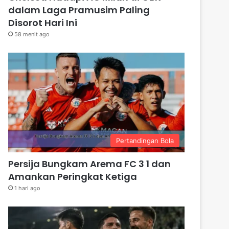
dalam Laga Pramusim Paling
Disorot Hari Ini
58 menit ago
Pertandingan Bola
Persija Bungkam Arema FC 3 1 dan
Amankan Peringkat Ketiga
1 hari ago