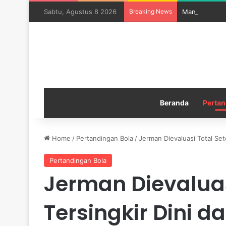
Sabtu, Agustus 8 2026
Breaking News
Manchester Ci
Beranda
Pertan
Home
/
Pertandingan Bola
/
Jerman Dievaluasi Total Sete
Pertandingan Bola
Jerman Dievaluas
Tersingkir Dini d