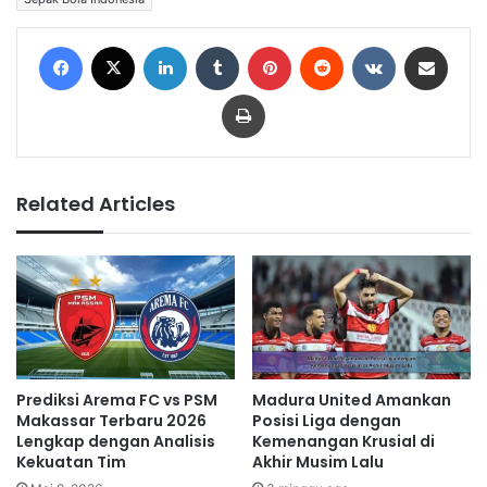
Facebook
X
LinkedIn
Tumblr
Pinterest
Reddit
VKontakte
Share via Email
Print
Related Articles
Prediksi Arema FC vs PSM
Madura United Amankan
Makassar Terbaru 2026
Posisi Liga dengan
Lengkap dengan Analisis
Kemenangan Krusial di
Kekuatan Tim
Akhir Musim Lalu