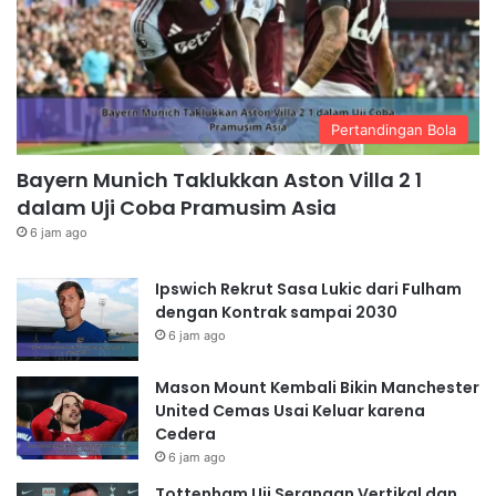
Pertandingan Bola
Bayern Munich Taklukkan Aston Villa 2 1
dalam Uji Coba Pramusim Asia
6 jam ago
Ipswich Rekrut Sasa Lukic dari Fulham
dengan Kontrak sampai 2030
6 jam ago
Mason Mount Kembali Bikin Manchester
United Cemas Usai Keluar karena
Cedera
6 jam ago
Tottenham Uji Serangan Vertikal dan