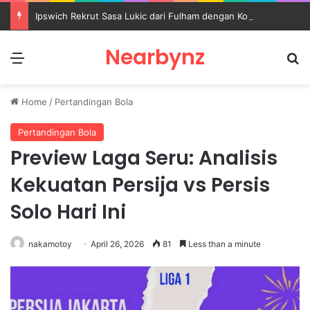
Ipswich Rekrut Sasa Lukic dari Fulham dengan Kontrak sampai 2030
Nearbynz
Menu
S
Home
/
Pertandingan Bola
Pertandingan Bola
Preview Laga Seru: Analisis
Kekuatan Persija vs Persis
Solo Hari Ini
nakamotoy
April 26, 2026
81
Less than a minute