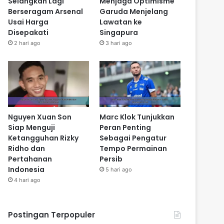
Selangkah Lagi
Menjaga Optimisme
Berseragam Arsenal
Garuda Menjelang
Usai Harga
Lawatan ke
Disepakati
Singapura
2 hari ago
3 hari ago
Nguyen Xuan Son
Marc Klok Tunjukkan
Siap Menguji
Peran Penting
Ketangguhan Rizky
Sebagai Pengatur
Ridho dan
Tempo Permainan
Pertahanan
Persib
Indonesia
5 hari ago
4 hari ago
Postingan Terpopuler