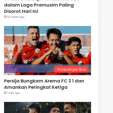
dalam Laga Pramusim Paling
Disorot Hari Ini
52 menit ago
Pertandingan Bola
Persija Bungkam Arema FC 3 1 dan
Amankan Peringkat Ketiga
1 hari ago