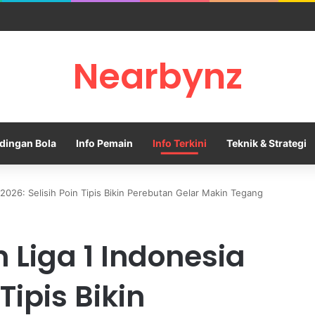
ty Tolak Tawaran Awal Barcelona untuk Rodri
Nearbynz
dingan Bola
Info Pemain
Info Terkini
Teknik & Strategi
2026: Selisih Poin Tipis Bikin Perebutan Gelar Makin Tegang
Liga 1 Indonesia
Tipis Bikin