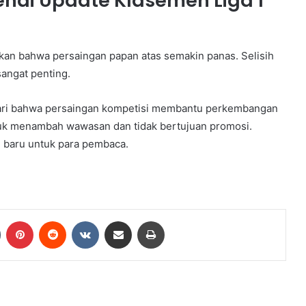
ai Update Klasemen Liga 1
kan bahwa persaingan papan atas semakin panas. Selisih
sangat penting.
ari bahwa persaingan kompetisi membantu perkembangan
ntuk menambah wawasan dan tidak bertujuan promosi.
baru untuk para pembaca.
Tumblr
Pinterest
Reddit
VKontakte
Share via Email
Print