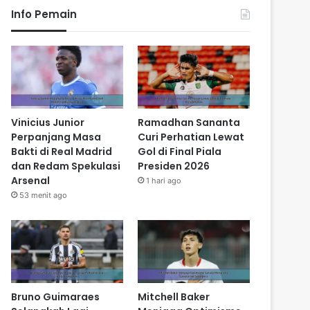
Info Pemain
Vinicius Junior
Ramadhan Sananta
Perpanjang Masa
Curi Perhatian Lewat
Bakti di Real Madrid
Gol di Final Piala
dan Redam Spekulasi
Presiden 2026
Arsenal
1 hari ago
53 menit ago
Bruno Guimaraes
Mitchell Baker