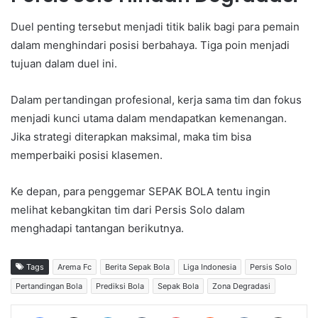
Duel penting tersebut menjadi titik balik bagi para pemain
dalam menghindari posisi berbahaya. Tiga poin menjadi
tujuan dalam duel ini.
Dalam pertandingan profesional, kerja sama tim dan fokus
menjadi kunci utama dalam mendapatkan kemenangan.
Jika strategi diterapkan maksimal, maka tim bisa
memperbaiki posisi klasemen.
Ke depan, para penggemar SEPAK BOLA tentu ingin
melihat kebangkitan tim dari Persis Solo dalam
menghadapi tantangan berikutnya.
Tags
Arema Fc
Berita Sepak Bola
Liga Indonesia
Persis Solo
Pertandingan Bola
Prediksi Bola
Sepak Bola
Zona Degradasi
Facebook
X
LinkedIn
Tumblr
Pinterest
Reddit
VKontakte
Share via Email