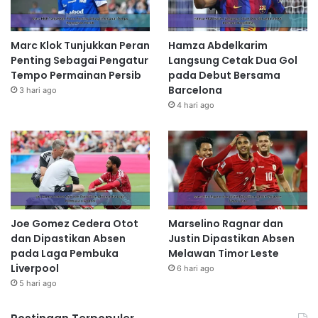
Marc Klok Tunjukkan Peran
Hamza Abdelkarim
Penting Sebagai Pengatur
Langsung Cetak Dua Gol
Tempo Permainan Persib
pada Debut Bersama
Barcelona
3 hari ago
4 hari ago
Joe Gomez Cedera Otot
Marselino Ragnar dan
dan Dipastikan Absen
Justin Dipastikan Absen
pada Laga Pembuka
Melawan Timor Leste
Liverpool
6 hari ago
5 hari ago