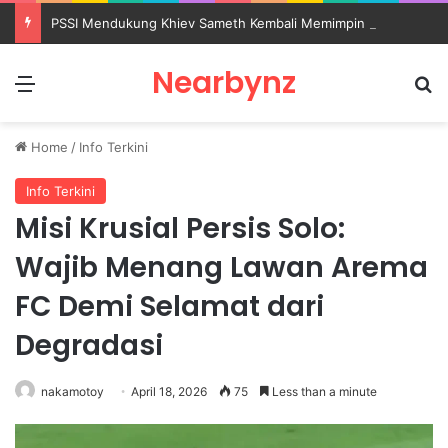
PSSI Mendukung Khiev Sameth Kembali Memimpin Sepak Bola Asia Tenggara
Nearbynz
Menu
S
Home
/
Info Terkini
Info Terkini
Misi Krusial Persis Solo:
Wajib Menang Lawan Arema
FC Demi Selamat dari
Degradasi
nakamotoy
April 18, 2026
75
Less than a minute