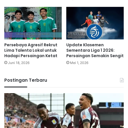
Persebaya Agresif Rekrut
Update Klasemen
Lima Talenta Lokal untuk
Sementara Liga 1 2026:
Hadapi Persaingan Ketat
Persaingan Semakin Sengit
Juni 18, 2026
Mei 1, 2026
Postingan Terbaru