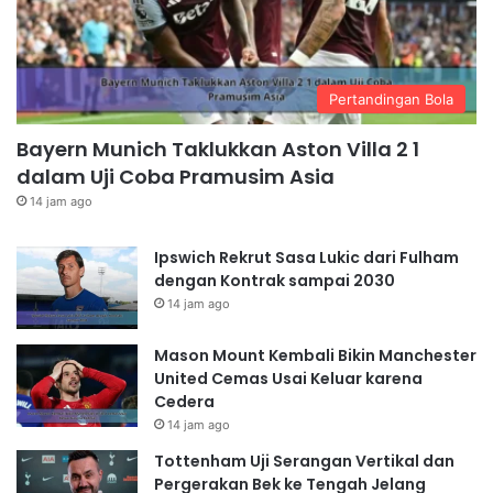
Pertandingan Bola
Bayern Munich Taklukkan Aston Villa 2 1
dalam Uji Coba Pramusim Asia
14 jam ago
Ipswich Rekrut Sasa Lukic dari Fulham
dengan Kontrak sampai 2030
14 jam ago
Mason Mount Kembali Bikin Manchester
United Cemas Usai Keluar karena
Cedera
14 jam ago
Tottenham Uji Serangan Vertikal dan
Pergerakan Bek ke Tengah Jelang