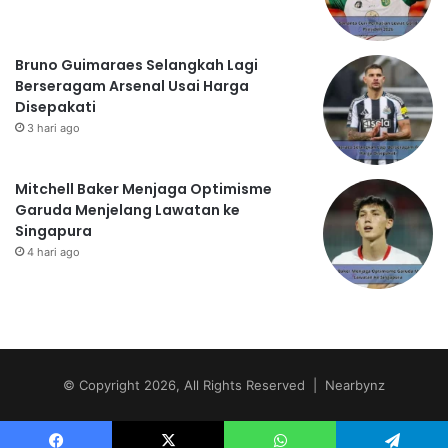
Bruno Guimaraes Selangkah Lagi
Berseragam Arsenal Usai Harga
Disepakati
3 hari ago
Mitchell Baker Menjaga Optimisme
Garuda Menjelang Lawatan ke
Singapura
4 hari ago
© Copyright 2026, All Rights Reserved | Nearbynz