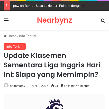
Ipswich Rekrut Sasa Lukic dari Fulham dengan Kontrak sampai 2030
Nearbynz
Menu
S
Home
/
Info Terkini
Info Terkini
Update Klasemen
Sementara Liga Inggris Hari
Ini: Siapa yang Memimpin?
nakamotoy
Mei 3, 2026
74
Less than a minute