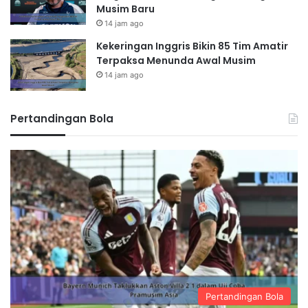
Musim Baru
14 jam ago
Kekeringan Inggris Bikin 85 Tim Amatir
Terpaksa Menunda Awal Musim
14 jam ago
Pertandingan Bola
Pertandingan Bola