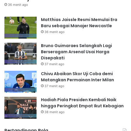
36 menit ago
Matthias Jaissle Resmi Memulai Era
Baru sebagai Manajer Newcastle
36 menit ago
Bruno Guimaraes Selangkah Lagi
Berseragam Arsenal Usai Harga
Disepakati
37 menit ago
Chivu Abaikan Skor Uji Coba demi
Matangkan Permainan Inter Milan
37 menit ago
Hadiah Piala Presiden Kembali Naik
hingga Peringkat Empat Ikut Kebagian
38 menit ago
Pertandingan Bola