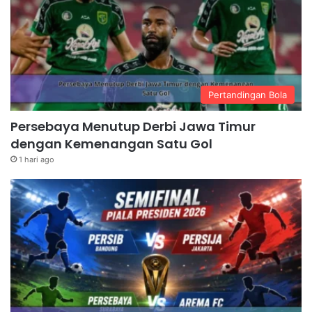
Pertandingan Bola
Persebaya Menutup Derbi Jawa Timur
dengan Kemenangan Satu Gol
1 hari ago