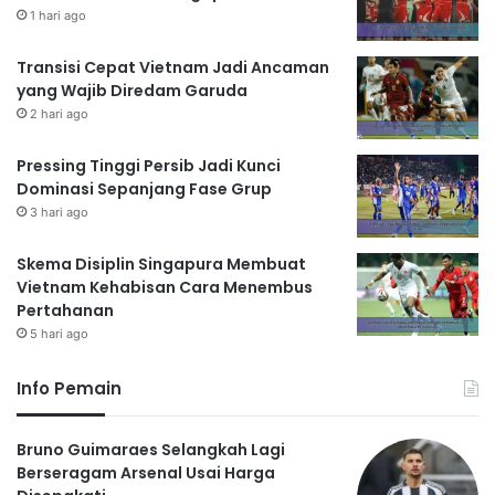
1 hari ago
Transisi Cepat Vietnam Jadi Ancaman
yang Wajib Diredam Garuda
2 hari ago
Pressing Tinggi Persib Jadi Kunci
Dominasi Sepanjang Fase Grup
3 hari ago
Skema Disiplin Singapura Membuat
Vietnam Kehabisan Cara Menembus
Pertahanan
5 hari ago
Info Pemain
Bruno Guimaraes Selangkah Lagi
Berseragam Arsenal Usai Harga