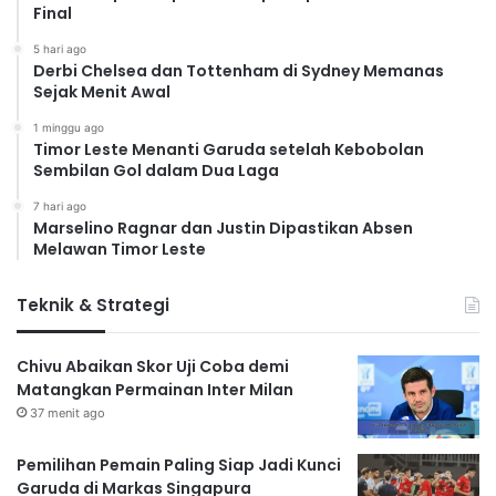
Final
5 hari ago
Derbi Chelsea dan Tottenham di Sydney Memanas
Sejak Menit Awal
1 minggu ago
Timor Leste Menanti Garuda setelah Kebobolan
Sembilan Gol dalam Dua Laga
7 hari ago
Marselino Ragnar dan Justin Dipastikan Absen
Melawan Timor Leste
Teknik & Strategi
Chivu Abaikan Skor Uji Coba demi
Matangkan Permainan Inter Milan
37 menit ago
Pemilihan Pemain Paling Siap Jadi Kunci
Garuda di Markas Singapura