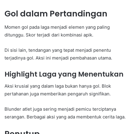
Gol dalam Pertandingan
Momen gol pada laga menjadi elemen yang paling
ditunggu. Skor terjadi dari kombinasi apik.
Di sisi lain, tendangan yang tepat menjadi penentu
terjadinya gol. Aksi ini menjadi pembahasan utama.
Highlight Laga yang Menentukan
Aksi krusial yang dalam laga bukan hanya gol. Blok
pertahanan juga memberikan pengaruh signifikan.
Blunder atlet juga sering menjadi pemicu terciptanya
serangan. Berbagai aksi yang ada membentuk cerita laga.
Penutup