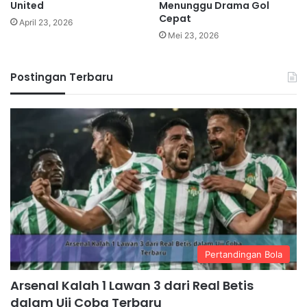
United
Menunggu Drama Gol
Cepat
April 23, 2026
Mei 23, 2026
Postingan Terbaru
Pertandingan Bola
Arsenal Kalah 1 Lawan 3 dari Real Betis
dalam Uji Coba Terbaru