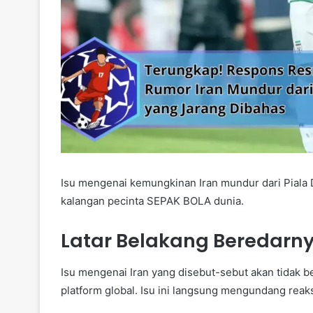
Isu mengenai kemungkinan Iran mundur dari Piala
kalangan pecinta SEPAK BOLA dunia.
Latar Belakang Beredarn
Isu mengenai Iran yang disebut-sebut akan tidak be
platform global. Isu ini langsung mengundang re