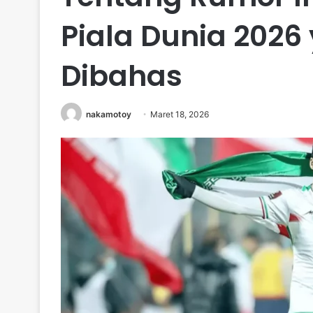
Piala Dunia 2026
Dibahas
nakamotoy
Maret 18, 2026