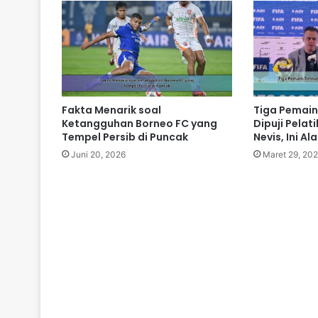
Fakta Menarik soal
Tiga Pemain
Ketangguhan Borneo FC yang
Dipuji Pelati
Tempel Persib di Puncak
Nevis, Ini A
Juni 20, 2026
Maret 29, 20