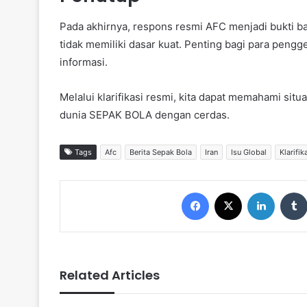
Pada akhirnya, respons resmi AFC menjadi bukti b
tidak memiliki dasar kuat. Penting bagi para peng
informasi.
Melalui klarifikasi resmi, kita dapat memahami situa
dunia SEPAK BOLA dengan cerdas.
Tags
Afc
Berita Sepak Bola
Iran
Isu Global
Klarifik
Facebook
X
LinkedIn
Related Articles