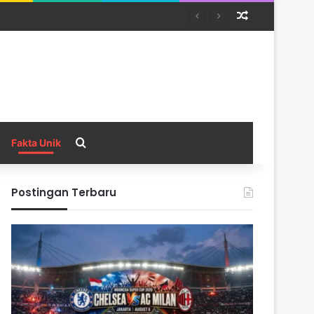
Random Arti
Search for
Fakta Unik
Postingan Terbaru