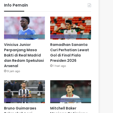
Info Pemain
Vinicius Junior
Ramadhan Sananta
Perpanjang Masa
Curi Perhatian Lewat
Bakti di Real Madrid
Gol di Final Piala
dan Redam Spekulasi
Presiden 2026
Arsenal
1 hari ago
9 jam ago
Bruno Guimaraes
Mitchell Baker