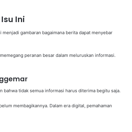
Isu Ini
 ini menjadi gambaran bagaimana berita dapat menyebar
mi memegang peranan besar dalam meluruskan informasi.
enggemar
n bahwa tidak semua informasi harus diterima begitu saja.
sebelum membagikannya. Dalam era digital, pemahaman