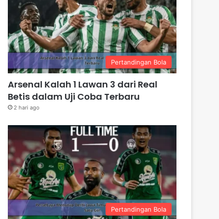
Pertandingan Bola
Arsenal Kalah 1 Lawan 3 dari Real
Betis dalam Uji Coba Terbaru
2 hari ago
Pertandingan Bola