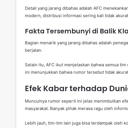
Detail yang jarang dibahas adalah AFC menekankan
modern, distribusi informasi sering kali tidak akurat
Fakta Tersembunyi di Balik Kla
Bagian menarik yang jarang dibahas adalah penega
berjalan.
Selain itu, AFC ikut menjelaskan bahwa semua tim d
ini menunjukkan bahwa rumor tersebut tidak akurat
Efek Kabar terhadap Dun
Munculnya rumor seperti ini jelas menimbulkan e
masyarakat. Banyak pihak merasa ragu oleh informas
Lebih jauh, tim-tim lain juga bisa terdampak oleh k