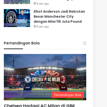
9 jam ago
Elliot Anderson Jadi Rekrutan
Besar Manchester City
dengan Nilai 116 Juta Pound
9 jam ago
Pertandingan Bola
Pertandingan Bola
Chelsea Hadapi AC Milan di GBK