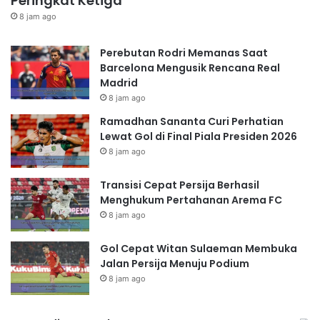
Peringkat Ketiga
8 jam ago
Perebutan Rodri Memanas Saat
Barcelona Mengusik Rencana Real
Madrid
8 jam ago
Ramadhan Sananta Curi Perhatian
Lewat Gol di Final Piala Presiden 2026
8 jam ago
Transisi Cepat Persija Berhasil
Menghukum Pertahanan Arema FC
8 jam ago
Gol Cepat Witan Sulaeman Membuka
Jalan Persija Menuju Podium
8 jam ago