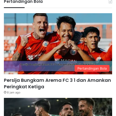
Pertandingan Bola
Pertandingan Bola
Persija Bungkam Arema FC 3 1 dan Amankan
Peringkat Ketiga
8 jam ago