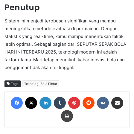
Penutup
Sistem ini menjadi terobosan signifikan yang mampu
meningkatkan metode evaluasi di permainan. Dengan
statistik yang real-time, kamu mampu menentukan taktik
lebih optimal. Sebagai bagian dari SEPUTAR SEPAK BOLA
HARI INI TERBARU 2025, teknologi modern ini adalah
faktor utama. Mari tetap mengikuti kabar inovasi bola dan
penggemar tidak akan tertinggal.
Tags
Teknologi Bola Pintar
Facebook
X
LinkedIn
Tumblr
Pinterest
Reddit
VKontakte
Share via Email
Print