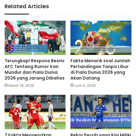
Related Articles
Terungkap! Respons Resmi
Fakta Menarik soal Jumlah
AFC Tentang Rumor Iran
Pertandingan Tanpa Libur
Mundur dari Piala Dunia
di Piala Dunia 2026 yang
2026 yang Jarang Dibahas
Akan Datang
Maret 18, 2026
Juni 4, 2026
7 Fakta Mengejutkan
Rekor Persib yang Kini Miliki