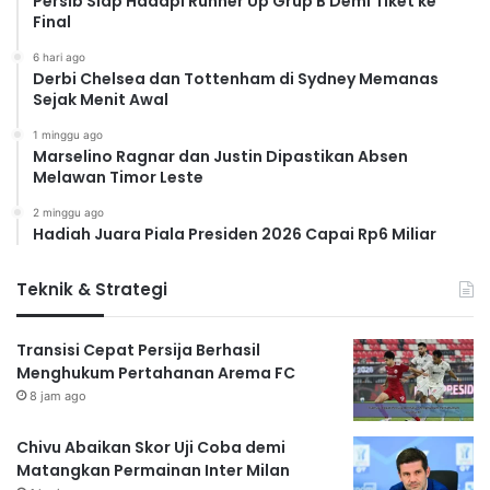
Persib Siap Hadapi Runner Up Grup B Demi Tiket ke
Final
6 hari ago
Derbi Chelsea dan Tottenham di Sydney Memanas
Sejak Menit Awal
1 minggu ago
Marselino Ragnar dan Justin Dipastikan Absen
Melawan Timor Leste
2 minggu ago
Hadiah Juara Piala Presiden 2026 Capai Rp6 Miliar
Teknik & Strategi
Transisi Cepat Persija Berhasil
Menghukum Pertahanan Arema FC
8 jam ago
Chivu Abaikan Skor Uji Coba demi
Matangkan Permainan Inter Milan