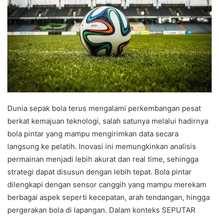
Dunia sepak bola terus mengalami perkembangan pesat
berkat kemajuan teknologi, salah satunya melalui hadirnya
bola pintar yang mampu mengirimkan data secara
langsung ke pelatih. Inovasi ini memungkinkan analisis
permainan menjadi lebih akurat dan real time, sehingga
strategi dapat disusun dengan lebih tepat. Bola pintar
dilengkapi dengan sensor canggih yang mampu merekam
berbagai aspek seperti kecepatan, arah tendangan, hingga
pergerakan bola di lapangan. Dalam konteks SEPUTAR