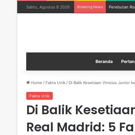
Sabtu, Agustus 8 2026
Breaking News
Perebutan Ro
Beranda
Pertan
Home
/
Fakta Unik
/
Di Balik Kesetiaan Vinicius Junior k
Fakta Unik
Di Balik Kesetiaa
Real Madrid: 5 F