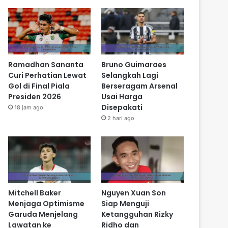
Ramadhan Sananta
Bruno Guimaraes
Curi Perhatian Lewat
Selangkah Lagi
Gol di Final Piala
Berseragam Arsenal
Presiden 2026
Usai Harga
Disepakati
18 jam ago
2 hari ago
Mitchell Baker
Nguyen Xuan Son
Menjaga Optimisme
Siap Menguji
Garuda Menjelang
Ketangguhan Rizky
Lawatan ke
Ridho dan