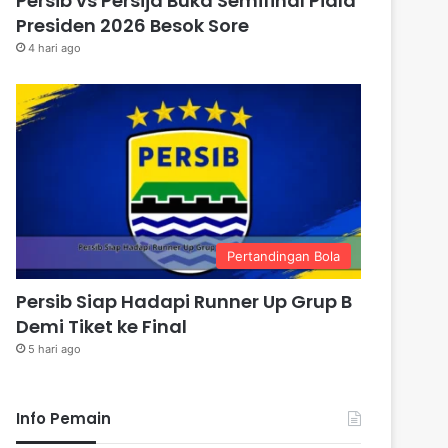
Persib vs Persija Buka Semifinal Piala
Presiden 2026 Besok Sore
4 hari ago
Pertandingan Bola
Persib Siap Hadapi Runner Up Grup B
Demi Tiket ke Final
5 hari ago
Info Pemain