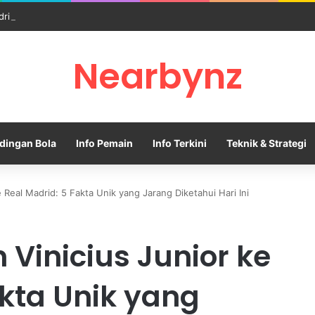
dri Memanas Saat Barcelona Mengusik Rencana Real Madrid
Nearbynz
dingan Bola
Info Pemain
Info Terkini
Teknik & Strategi
e Real Madrid: 5 Fakta Unik yang Jarang Diketahui Hari Ini
n Vinicius Junior ke
akta Unik yang