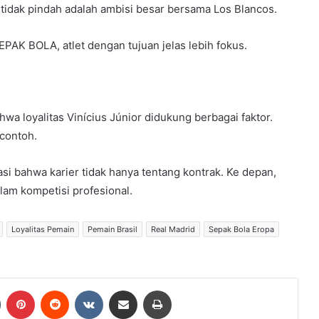
tidak pindah adalah ambisi besar bersama Los Blancos.
EPAK BOLA, atlet dengan tujuan jelas lebih fokus.
wa loyalitas Vinícius Júnior didukung berbagai faktor.
 contoh.
asi bahwa karier tidak hanya tentang kontrak. Ke depan,
lam kompetisi profesional.
Loyalitas Pemain
Pemain Brasil
Real Madrid
Sepak Bola Eropa
Tumblr
Pinterest
Reddit
VKontakte
Share via Email
Print