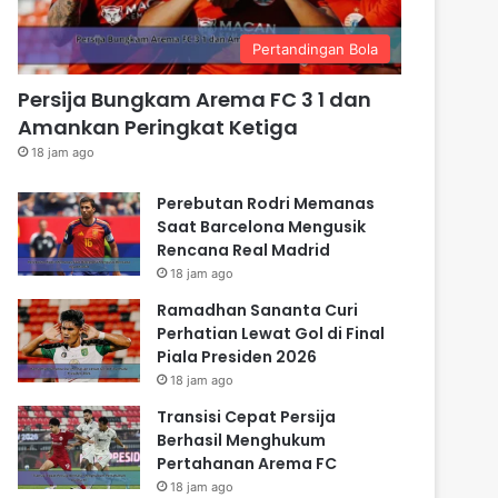
Pertandingan Bola
Persija Bungkam Arema FC 3 1 dan
Amankan Peringkat Ketiga
18 jam ago
Perebutan Rodri Memanas
Saat Barcelona Mengusik
Rencana Real Madrid
18 jam ago
Ramadhan Sananta Curi
Perhatian Lewat Gol di Final
Piala Presiden 2026
18 jam ago
Transisi Cepat Persija
Berhasil Menghukum
Pertahanan Arema FC
18 jam ago