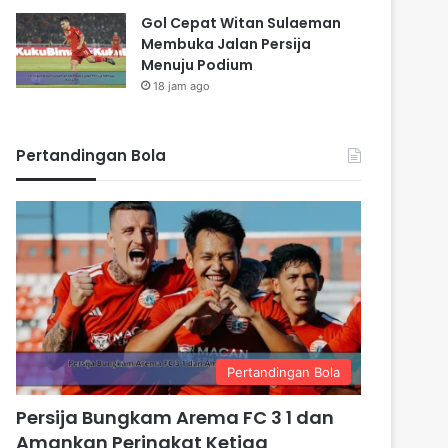
Gol Cepat Witan Sulaeman
Membuka Jalan Persija
Menuju Podium
18 jam ago
Pertandingan Bola
Pertandingan Bola
Persija Bungkam Arema FC 3 1 dan
Amankan Peringkat Ketiga