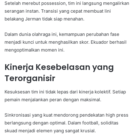
Setelah merebut possession, tim ini langsung mengalirkan
serangan instan. Transisi yang cepat membuat lini
belakang Jerman tidak siap menahan.
Dalam dunia olahraga ini, kemampuan perubahan fase
menjadi kunci untuk menghasilkan skor. Ekuador berhasil
mengoptimalkan momen ini.
Kinerja Kesebelasan yang
Terorganisir
Kesuksesan tim ini tidak lepas dari kinerja kolektif. Setiap
pemain menjalankan peran dengan maksimal.
Sinkronisasi yang kuat mendorong pendekatan high press
berlangsung dengan optimal. Dalam football, soliditas
skuad menjadi elemen yang sangat krusial.