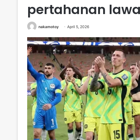
pertahanan law
nakamotoy
April 5, 2026