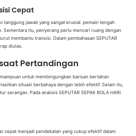
isi Cepat
i tanggung jawab yang sangat krusial. pemain tengah
n. Sementara itu, penyerang perlu mencari ruang dengan
pi turut membantu transisi. Dalam pembahasan SEPUTAR
ap diulas.
 saat Pertandingan
h kemampuan untuk membingungkan barisan bertahan
ilkan situasi berbahaya dengan lebih efektif. Selain itu,
gatur serangan. Pada analisis SEPUTAR SEPAK BOLA HARI
.
isi cepat menjadi pendekatan yang cukup efektif dalam