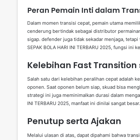
Peran Pemain Inti dalam Trans
Dalam momen transisi cepat, pemain utama memilik
cenderung bertindak sebagai distributor permaina
sigap. defender juga tidak sekadar menjaga, teta
SEPAK BOLA HARI INI TERBARU 2025, fungsi ini ker
Kelebihan Fast Transition
Salah satu dari kelebihan peralihan cepat adala
oponen. Saat oponen belum siap, skuad bisa menghas
strategi ini juga meminimalkan durasi dalam men
INI TERBARU 2025, manfaat ini dinilai sangat besar
Penutup serta Ajakan
Melalui ulasan di atas, dapat dipahami bahwa trans