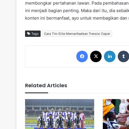
membongkar pertahanan lawan. Pada pembahasan
ini menjadi bagian penting. Maka dari itu, dia seb
konten ini bermanfaat, ayo untuk membagikan dan
Tags
Cara Tim Elite Memanfaatkan Transisi Cepat
Facebook
X
LinkedIn
Related Articles