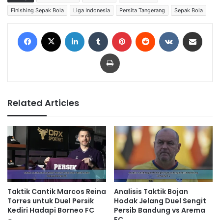
Finishing Sepak Bola
Liga Indonesia
Persita Tangerang
Sepak Bola
Facebook
X
LinkedIn
Tumblr
Pinterest
Reddit
VKontakte
Share via Email
Print
Related Articles
Taktik Cantik Marcos Reina
Analisis Taktik Bojan
Torres untuk Duel Persik
Hodak Jelang Duel Sengit
Kediri Hadapi Borneo FC
Persib Bandung vs Arema
FC