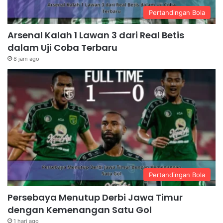
Pertandingan Bola
Arsenal Kalah 1 Lawan 3 dari Real Betis
dalam Uji Coba Terbaru
8 jam ago
Pertandingan Bola
Persebaya Menutup Derbi Jawa Timur
dengan Kemenangan Satu Gol
1 hari ago