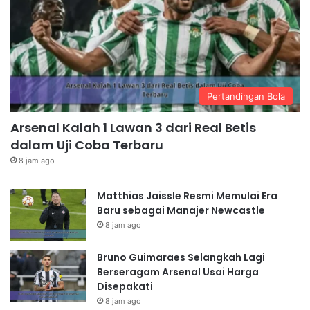
Pertandingan Bola
Arsenal Kalah 1 Lawan 3 dari Real Betis
dalam Uji Coba Terbaru
8 jam ago
Matthias Jaissle Resmi Memulai Era
Baru sebagai Manajer Newcastle
8 jam ago
Bruno Guimaraes Selangkah Lagi
Berseragam Arsenal Usai Harga
Disepakati
8 jam ago