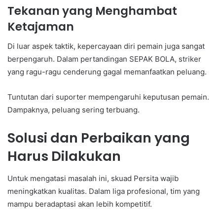
Tekanan yang Menghambat
Ketajaman
Di luar aspek taktik, kepercayaan diri pemain juga sangat
berpengaruh. Dalam pertandingan SEPAK BOLA, striker
yang ragu-ragu cenderung gagal memanfaatkan peluang.
Tuntutan dari suporter mempengaruhi keputusan pemain.
Dampaknya, peluang sering terbuang.
Solusi dan Perbaikan yang
Harus Dilakukan
Untuk mengatasi masalah ini, skuad Persita wajib
meningkatkan kualitas. Dalam liga profesional, tim yang
mampu beradaptasi akan lebih kompetitif.