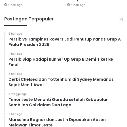
5 hari ago
6 hari ago
Postingan Terpopuler
6 hari ago
Persib vs Tampines Rovers Jadi Penutup Panas Grup A
Piala Presiden 2026
4 hari ago
Persib Siap Hadapi Runner Up Grup B Demi Tiket ke
Final
5 hari ago
Derbi Chelsea dan Tottenham di Sydney Memanas
Sejak Menit Awal
1 minggu ago
Timor Leste Menanti Garuda setelah Kebobolan
Sembilan Gol dalam Dua Laga
7 hari ago
Marselino Ragnar dan Justin Dipastikan Absen
Melawan Timor Leste