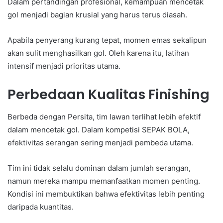
Dalam pertandingan profesional, kemampuan mencetak
gol menjadi bagian krusial yang harus terus diasah.
Apabila penyerang kurang tepat, momen emas sekalipun
akan sulit menghasilkan gol. Oleh karena itu, latihan
intensif menjadi prioritas utama.
Perbedaan Kualitas Finishing
Berbeda dengan Persita, tim lawan terlihat lebih efektif
dalam mencetak gol. Dalam kompetisi SEPAK BOLA,
efektivitas serangan sering menjadi pembeda utama.
Tim ini tidak selalu dominan dalam jumlah serangan,
namun mereka mampu memanfaatkan momen penting.
Kondisi ini membuktikan bahwa efektivitas lebih penting
daripada kuantitas.