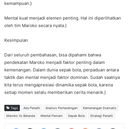
kemampuan.}
Mental kuat menjadi elemen penting. Hal ini diperlihatkan
oleh tim Maroko secara nyata.}
Kesimpulan
Dari seluruh pembahasan, bisa dipahami bahwa
pendekatan Maroko menjadi faktor penting dalam
kemenangan. Dalam dunia sepak bola, perpaduan antara
taktik dan mental menjadi faktor dominan. Sudah saatnya
kita terus mengapresiasi dinamika sepak bola, karena
setiap momen selalu memberikan cerita menarik.}
Tags
Adu Penalti
Analisis Pertandingan
Kemenangan Dramatis
Maroko Vs Belanda
Mental Pemain
Sepak Bola
Strategi Penalti
Facebook
X
LinkedIn
Tumblr
Pinterest
Reddit
VKontakte
Share via Email