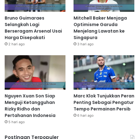
Bruno Guimaraes
Mitchell Baker Menjaga
Selangkah Lagi
Optimisme Garuda
Berseragam Arsenal Usai
Menjelang Lawatan ke
Harga Disepakati
Singapura
2 hari ago
3 hari ago
Nguyen Xuan Son Siap
Marc Klok Tunjukkan Peran
Menguji Ketangguhan
Penting Sebagai Pengatur
Rizky Ridho dan
Tempo Permainan Persib
Pertahanan Indonesia
6 hari ago
5 hari ago
Postingan Terpopuler