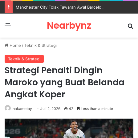
Manchester City Tolak Tawaran Awal Barcelona untuk Rodri
Nearbynz
Menu
S
Home
/
Teknik & Strategi
Teknik & Strategi
Strategi Penalti Dingin
Maroko yang Buat Belanda
Angkat Koper
nakamotoy
Juli 2, 2026
42
Less than a minute