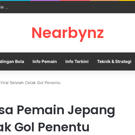
sle Resmi Memulai Era Baru sebagai Manajer Newcastle
Nearbynz
dingan Bola
Info Pemain
Info Terkini
Teknik & Strategi
 Viral Setelah Cetak Gol Penentu
asa Pemain Jepang
tak Gol Penentu