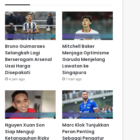
Bruno Guimaraes
Mitchell Baker
Selangkah Lagi
Menjaga Optimisme
Berseragam Arsenal
Garuda Menjelang
Usai Harga
Lawatan ke
Disepakati
Singapura
4 jam ago
1 hari ago
Nguyen Xuan Son
Marc Klok Tunjukkan
Siap Menguji
Peran Penting
Ketangguhan Rizky
Sebagai Pengatur