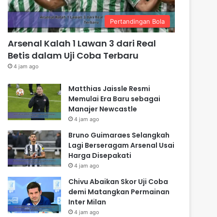
Pertandingan Bola
Arsenal Kalah 1 Lawan 3 dari Real
Betis dalam Uji Coba Terbaru
4 jam ago
Matthias Jaissle Resmi
Memulai Era Baru sebagai
Manajer Newcastle
4 jam ago
Bruno Guimaraes Selangkah
Lagi Berseragam Arsenal Usai
Harga Disepakati
4 jam ago
Chivu Abaikan Skor Uji Coba
demi Matangkan Permainan
Inter Milan
4 jam ago