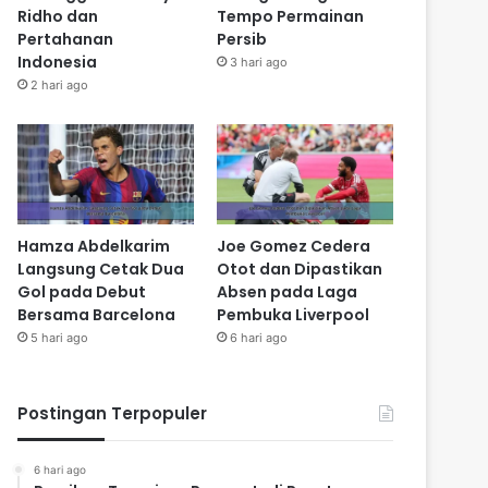
Ridho dan
Tempo Permainan
Pertahanan
Persib
Indonesia
3 hari ago
2 hari ago
Hamza Abdelkarim
Joe Gomez Cedera
Langsung Cetak Dua
Otot dan Dipastikan
Gol pada Debut
Absen pada Laga
Bersama Barcelona
Pembuka Liverpool
5 hari ago
6 hari ago
Postingan Terpopuler
6 hari ago