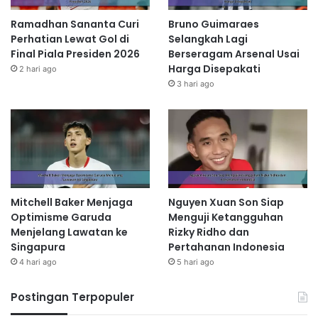
Ramadhan Sananta Curi
Bruno Guimaraes
Perhatian Lewat Gol di
Selangkah Lagi
Final Piala Presiden 2026
Berseragam Arsenal Usai
Harga Disepakati
2 hari ago
3 hari ago
Mitchell Baker Menjaga
Nguyen Xuan Son Siap
Optimisme Garuda
Menguji Ketangguhan
Menjelang Lawatan ke
Rizky Ridho dan
Singapura
Pertahanan Indonesia
4 hari ago
5 hari ago
Postingan Terpopuler