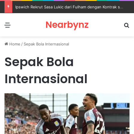
Mason Mount Kembali Bikin Manchester United Cemas Usai Keluar karena Cedera
Nearbynz
Menu
S
Home
/
Sepak Bola Internasional
Sepak Bola
Internasional