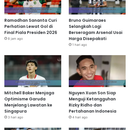
Ramadhan Sananta Curi
Bruno Guimaraes
Perhatian Lewat Gol di
Selangkah Lagi
Final Piala Presiden 2026
Berseragam Arsenal Usai
Harga Disepakati
8 jam ago
1 hari ago
Mitchell Baker Menjaga
Nguyen Xuan Son Siap
Optimisme Garuda
Menguji Ketangguhan
Menjelang Lawatan ke
Rizky Ridho dan
Singapura
Pertahanan Indonesia
3 hari ago
4 hari ago