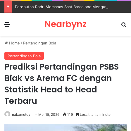
Perebutan Rodri Memanas Saat Barcelona Mengusik Rencana Real Madrid
Nearbynz
Menu
S
Home
/
Pertandingan Bola
Pertandingan Bola
Prediksi Pertandingan PSBS
Biak vs Arema FC dengan
Statistik Head to Head
Terbaru
nakamotoy
Mei 15, 2026
119
Less than a minute