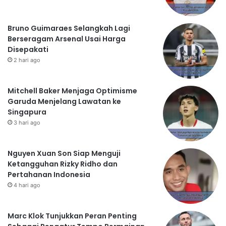
Bruno Guimaraes Selangkah Lagi
Berseragam Arsenal Usai Harga
Disepakati
2 hari ago
Mitchell Baker Menjaga Optimisme
Garuda Menjelang Lawatan ke
Singapura
3 hari ago
Nguyen Xuan Son Siap Menguji
Ketangguhan Rizky Ridho dan
Pertahanan Indonesia
4 hari ago
Marc Klok Tunjukkan Peran Penting