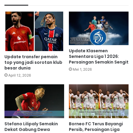
Update Klasemen
Sementara Liga 1 2026:
Update transfer pemain
Persaingan Semakin Sengit
top yang jadi sorotan klub
besar dunia
Mei 1, 2026
April 12, 2026
Stefano Lilipaly Semakin
Borneo FC Terus Bayangi
Dekat Gabung Dewa
Persib, Persaingan Liga