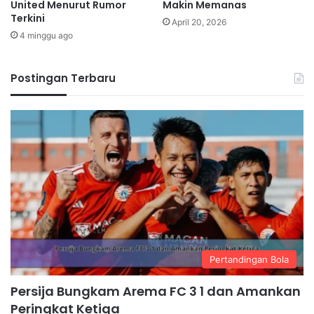
United Menurut Rumor
Makin Memanas
Terkini
April 20, 2026
4 minggu ago
Postingan Terbaru
Pertandingan Bola
Persija Bungkam Arema FC 3 1 dan Amankan
Peringkat Ketiga