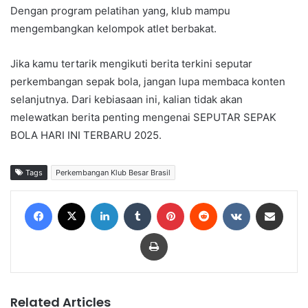
Dengan program pelatihan yang, klub mampu
mengembangkan kelompok atlet berbakat.
Jika kamu tertarik mengikuti berita terkini seputar
perkembangan sepak bola, jangan lupa membaca konten
selanjutnya. Dari kebiasaan ini, kalian tidak akan
melewatkan berita penting mengenai SEPUTAR SEPAK
BOLA HARI INI TERBARU 2025.
Tags
Perkembangan Klub Besar Brasil
Facebook
X
LinkedIn
Tumblr
Pinterest
Reddit
VKontakte
Share via Email
Print
Related Articles