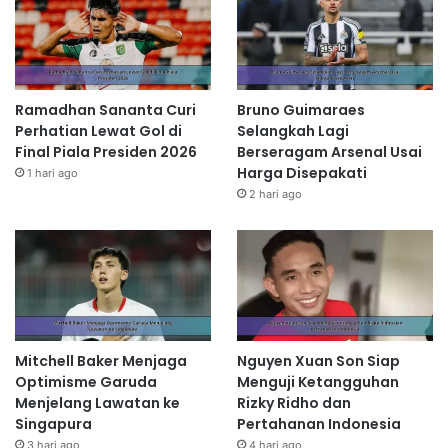
Ramadhan Sananta Curi
Bruno Guimaraes
Perhatian Lewat Gol di
Selangkah Lagi
Final Piala Presiden 2026
Berseragam Arsenal Usai
Harga Disepakati
1 hari ago
2 hari ago
Mitchell Baker Menjaga
Nguyen Xuan Son Siap
Optimisme Garuda
Menguji Ketangguhan
Menjelang Lawatan ke
Rizky Ridho dan
Singapura
Pertahanan Indonesia
3 hari ago
4 hari ago