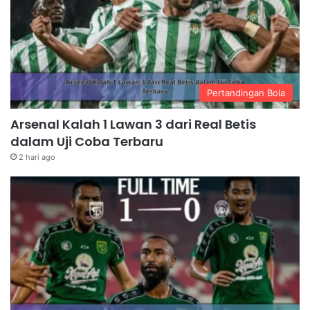
Pertandingan Bola
Arsenal Kalah 1 Lawan 3 dari Real Betis
dalam Uji Coba Terbaru
2 hari ago