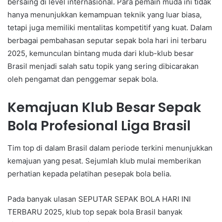
bersaing di level internasional. Para pemain muda ini tidak
hanya menunjukkan kemampuan teknik yang luar biasa,
tetapi juga memiliki mentalitas kompetitif yang kuat. Dalam
berbagai pembahasan seputar sepak bola hari ini terbaru
2025, kemunculan bintang muda dari klub-klub besar
Brasil menjadi salah satu topik yang sering dibicarakan
oleh pengamat dan penggemar sepak bola.
Kemajuan Klub Besar Sepak
Bola Profesional Liga Brasil
Tim top di dalam Brasil dalam periode terkini menunjukkan
kemajuan yang pesat. Sejumlah klub mulai memberikan
perhatian kepada pelatihan pesepak bola belia.
Pada banyak ulasan SEPUTAR SEPAK BOLA HARI INI
TERBARU 2025, klub top sepak bola Brasil banyak