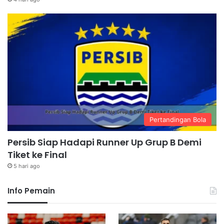
Pertandingan Bola
Persib Siap Hadapi Runner Up Grup B Demi
Tiket ke Final
5 hari ago
Info Pemain