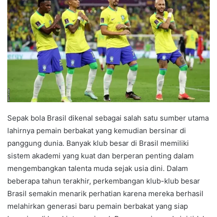
Sepak bola Brasil dikenal sebagai salah satu sumber utama
lahirnya pemain berbakat yang kemudian bersinar di
panggung dunia. Banyak klub besar di Brasil memiliki
sistem akademi yang kuat dan berperan penting dalam
mengembangkan talenta muda sejak usia dini. Dalam
beberapa tahun terakhir, perkembangan klub-klub besar
Brasil semakin menarik perhatian karena mereka berhasil
melahirkan generasi baru pemain berbakat yang siap