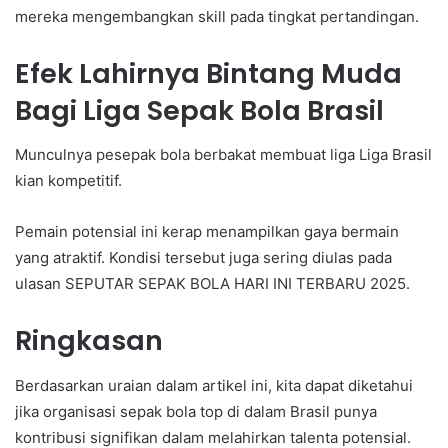
mereka mengembangkan skill pada tingkat pertandingan.
Efek Lahirnya Bintang Muda
Bagi Liga Sepak Bola Brasil
Munculnya pesepak bola berbakat membuat liga Liga Brasil
kian kompetitif.
Pemain potensial ini kerap menampilkan gaya bermain
yang atraktif. Kondisi tersebut juga sering diulas pada
ulasan SEPUTAR SEPAK BOLA HARI INI TERBARU 2025.
Ringkasan
Berdasarkan uraian dalam artikel ini, kita dapat diketahui
jika organisasi sepak bola top di dalam Brasil punya
kontribusi signifikan dalam melahirkan talenta potensial.