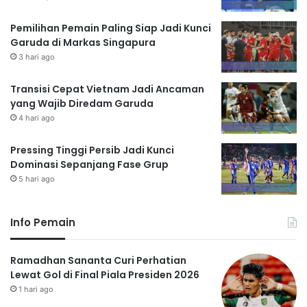
Pemilihan Pemain Paling Siap Jadi Kunci
Garuda di Markas Singapura
3 hari ago
Transisi Cepat Vietnam Jadi Ancaman
yang Wajib Diredam Garuda
4 hari ago
Pressing Tinggi Persib Jadi Kunci
Dominasi Sepanjang Fase Grup
5 hari ago
Info Pemain
Ramadhan Sananta Curi Perhatian
Lewat Gol di Final Piala Presiden 2026
1 hari ago