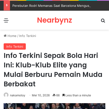
Perebutan Rodri Memanas Saat Barcelona Mengusik Rencana Real Madrid
Nearbynz
Menu
S
Home
/
Info Terkini
Info Terkini
Info Terkini Sepak Bola Hari
Ini: Klub-Klub Elite yang
Mulai Berburu Pemain Muda
Berbakat
nakamotoy
Mei 10, 2026
66
Less than a minute