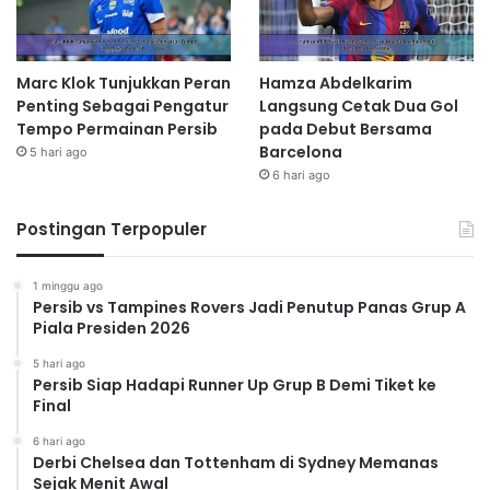
Marc Klok Tunjukkan Peran
Hamza Abdelkarim
Penting Sebagai Pengatur
Langsung Cetak Dua Gol
Tempo Permainan Persib
pada Debut Bersama
Barcelona
5 hari ago
6 hari ago
Postingan Terpopuler
1 minggu ago
Persib vs Tampines Rovers Jadi Penutup Panas Grup A
Piala Presiden 2026
5 hari ago
Persib Siap Hadapi Runner Up Grup B Demi Tiket ke
Final
6 hari ago
Derbi Chelsea dan Tottenham di Sydney Memanas
Sejak Menit Awal