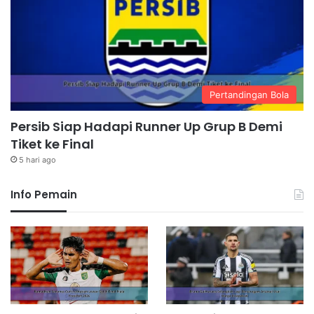
Pertandingan Bola
Persib Siap Hadapi Runner Up Grup B Demi
Tiket ke Final
5 hari ago
Info Pemain