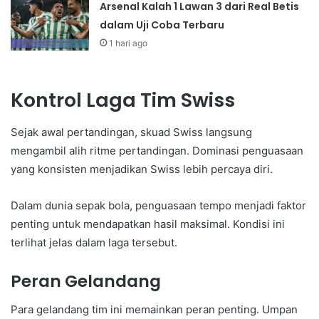
Arsenal Kalah 1 Lawan 3 dari Real Betis
dalam Uji Coba Terbaru
1 hari ago
Kontrol Laga Tim Swiss
Sejak awal pertandingan, skuad Swiss langsung
mengambil alih ritme pertandingan. Dominasi penguasaan
yang konsisten menjadikan Swiss lebih percaya diri.
Dalam dunia sepak bola, penguasaan tempo menjadi faktor
penting untuk mendapatkan hasil maksimal. Kondisi ini
terlihat jelas dalam laga tersebut.
Peran Gelandang
Para gelandang tim ini memainkan peran penting. Umpan