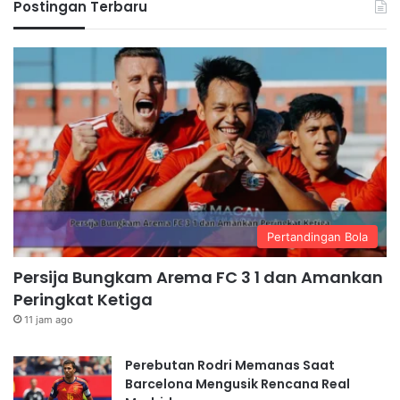
Postingan Terbaru
Pertandingan Bola
Persija Bungkam Arema FC 3 1 dan Amankan
Peringkat Ketiga
11 jam ago
Perebutan Rodri Memanas Saat
Barcelona Mengusik Rencana Real