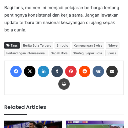
Bagi fans, momen ini menjadi pelajaran berharga tentang
pentingnya konsistensi dan kerja sama. Jangan lewatkan
update terbaru tim nasional kesayangan di ajang sepak
bola dunia.
Tags
Berita Bola Terbaru
Embolo
Kemenangan Swiss
Ndoye
Pertandingan Internasional
Sepak Bola
Strategi Sepak Bola
Swiss
Facebook
X
LinkedIn
Tumblr
Pinterest
Reddit
VKontakte
Share via Email
Print
Related Articles