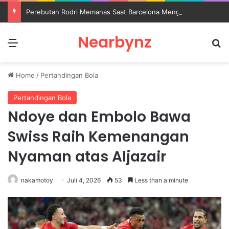
Perebutan Rodri Memanas Saat Barcelona Mengusik Rencana Real Madrid
Nearbynz
Menu
S
Home
/
Pertandingan Bola
Pertandingan Bola
Ndoye dan Embolo Bawa
Swiss Raih Kemenangan
Nyaman atas Aljazair
nakamotoy
Juli 4, 2026
53
Less than a minute