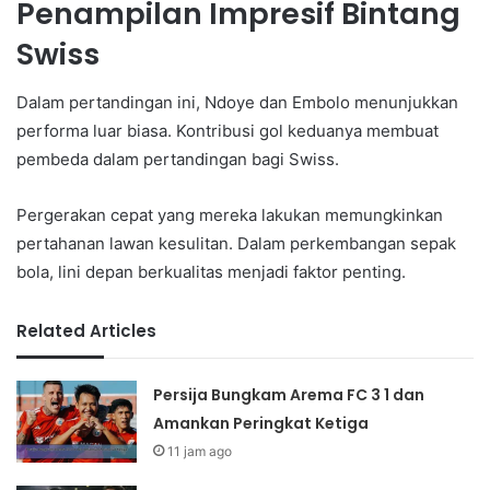
Penampilan Impresif Bintang
Swiss
Dalam pertandingan ini, Ndoye dan Embolo menunjukkan
performa luar biasa. Kontribusi gol keduanya membuat
pembeda dalam pertandingan bagi Swiss.
Pergerakan cepat yang mereka lakukan memungkinkan
pertahanan lawan kesulitan. Dalam perkembangan sepak
bola, lini depan berkualitas menjadi faktor penting.
Related Articles
Persija Bungkam Arema FC 3 1 dan
Amankan Peringkat Ketiga
11 jam ago