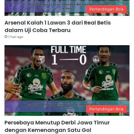
Pertandingan Bola
Arsenal Kalah 1 Lawan 3 dari Real Betis
dalam Uji Coba Terbaru
1 hari ago
Pertandingan Bola
Persebaya Menutup Derbi Jawa Timur
dengan Kemenangan Satu Gol