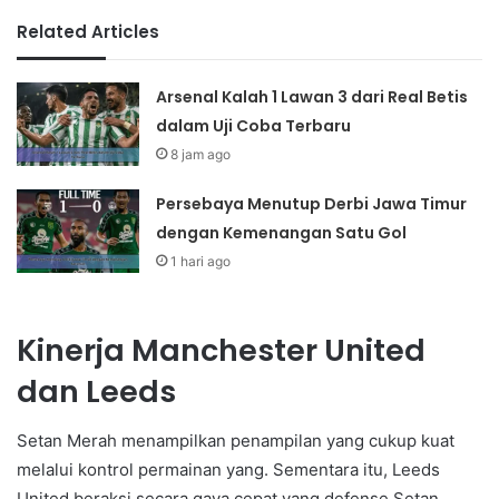
Related Articles
Arsenal Kalah 1 Lawan 3 dari Real Betis
dalam Uji Coba Terbaru
8 jam ago
Persebaya Menutup Derbi Jawa Timur
dengan Kemenangan Satu Gol
1 hari ago
Kinerja Manchester United
dan Leeds
Setan Merah menampilkan penampilan yang cukup kuat
melalui kontrol permainan yang. Sementara itu, Leeds
United beraksi secara gaya cepat yang defense Setan