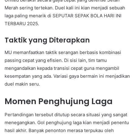
Merah sering tertekan. Duel kali ini kian menjadi sebuah
laga paling menarik di SEPUTAR SEPAK BOLA HARI INI
TERBARU 2025.
Taktik yang Diterapkan
MU memanfaatkan taktik serangan berbasis kombinasi
passing cepat yang efisien. Di sisi lain, tim tamu
mengandalkan kepada transisi cepat guna mengambil
kesempatan yang ada. Variasi gaya bermain ini menjadikan
duel makin seru.
Momen Penghujung Laga
Pertandingan tersebut ditutup secara situasi yang sangat
menegangkan. Gol penghujung laga kian menjadi penentu
hasil akhir. Banyak penonton merasa terpukau oleh