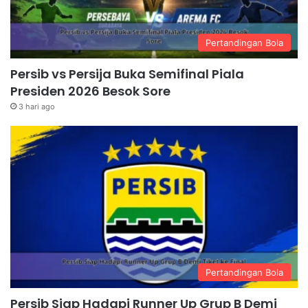
Pertandingan Bola
Persib vs Persija Buka Semifinal Piala
Presiden 2026 Besok Sore
3 hari ago
Pertandingan Bola
Persib Siap Hadapi Runner Up Grup B Demi