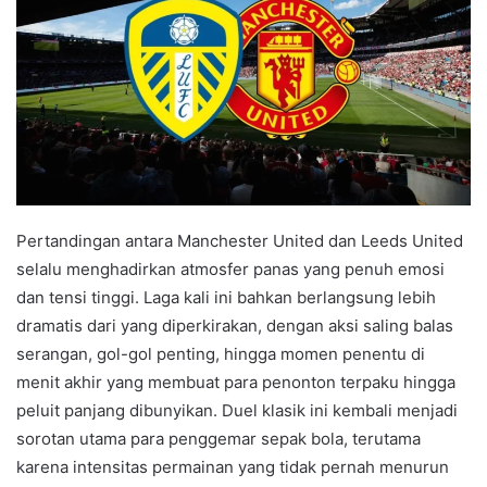
Pertandingan antara Manchester United dan Leeds United
selalu menghadirkan atmosfer panas yang penuh emosi
dan tensi tinggi. Laga kali ini bahkan berlangsung lebih
dramatis dari yang diperkirakan, dengan aksi saling balas
serangan, gol-gol penting, hingga momen penentu di
menit akhir yang membuat para penonton terpaku hingga
peluit panjang dibunyikan. Duel klasik ini kembali menjadi
sorotan utama para penggemar sepak bola, terutama
karena intensitas permainan yang tidak pernah menurun