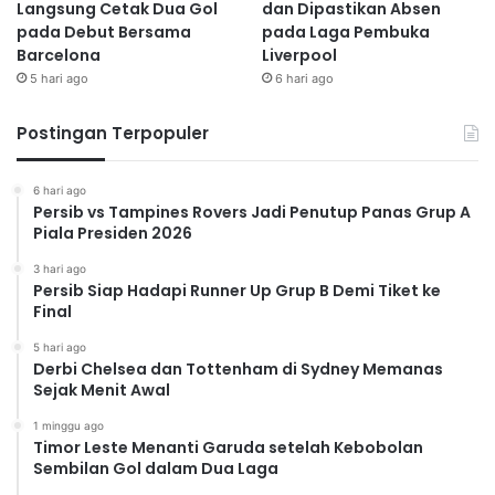
Langsung Cetak Dua Gol
dan Dipastikan Absen
pada Debut Bersama
pada Laga Pembuka
Barcelona
Liverpool
5 hari ago
6 hari ago
Postingan Terpopuler
6 hari ago
Persib vs Tampines Rovers Jadi Penutup Panas Grup A
Piala Presiden 2026
3 hari ago
Persib Siap Hadapi Runner Up Grup B Demi Tiket ke
Final
5 hari ago
Derbi Chelsea dan Tottenham di Sydney Memanas
Sejak Menit Awal
1 minggu ago
Timor Leste Menanti Garuda setelah Kebobolan
Sembilan Gol dalam Dua Laga