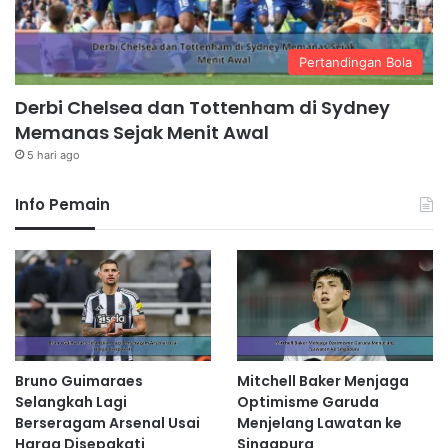
Pertandingan Bola
Derbi Chelsea dan Tottenham di Sydney
Memanas Sejak Menit Awal
5 hari ago
Info Pemain
Bruno Guimaraes
Mitchell Baker Menjaga
Selangkah Lagi
Optimisme Garuda
Berseragam Arsenal Usai
Menjelang Lawatan ke
Harga Disepakati
Singapura