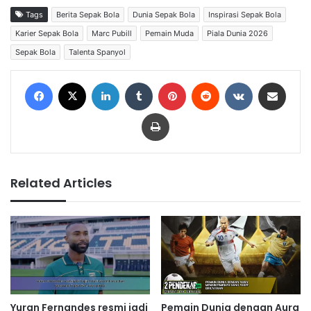
Tags
Berita Sepak Bola
Dunia Sepak Bola
Inspirasi Sepak Bola
Karier Sepak Bola
Marc Pubill
Pemain Muda
Piala Dunia 2026
Sepak Bola
Talenta Spanyol
Facebook
X
LinkedIn
Tumblr
Pinterest
Reddit
VKontakte
Share via Email
Print
Related Articles
Yuran Fernandes resmi jadi
Pemain Dunia dengan Aura