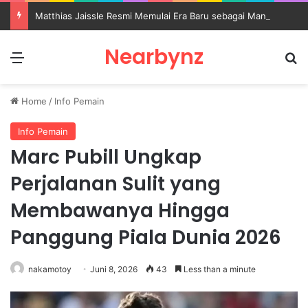
Matthias Jaissle Resmi Memulai Era Baru sebagai Manajer Newcastle
Nearbynz
Menu
S
Home
/
Info Pemain
Info Pemain
Marc Pubill Ungkap
Perjalanan Sulit yang
Membawanya Hingga
Panggung Piala Dunia 2026
nakamotoy
Juni 8, 2026
43
Less than a minute