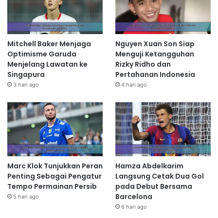
Mitchell Baker Menjaga
Nguyen Xuan Son Siap
Optimisme Garuda
Menguji Ketangguhan
Menjelang Lawatan ke
Rizky Ridho dan
Singapura
Pertahanan Indonesia
3 hari ago
4 hari ago
Marc Klok Tunjukkan Peran
Hamza Abdelkarim
Penting Sebagai Pengatur
Langsung Cetak Dua Gol
Tempo Permainan Persib
pada Debut Bersama
Barcelona
5 hari ago
6 hari ago