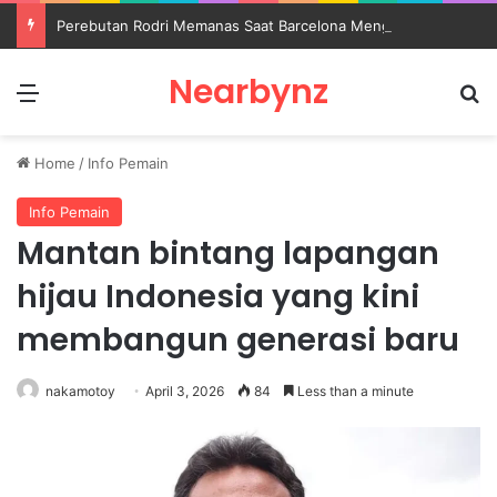
Perebutan Rodri Memanas Saat Barcelona Mengusik Rencana Real Madrid
Nearbynz
Menu
S
Home
/
Info Pemain
Info Pemain
Mantan bintang lapangan
hijau Indonesia yang kini
membangun generasi baru
nakamotoy
April 3, 2026
84
Less than a minute