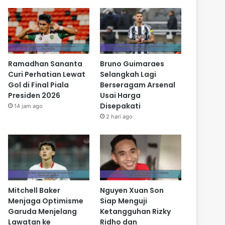
Ramadhan Sananta
Bruno Guimaraes
Curi Perhatian Lewat
Selangkah Lagi
Gol di Final Piala
Berseragam Arsenal
Presiden 2026
Usai Harga
Disepakati
14 jam ago
2 hari ago
Mitchell Baker
Nguyen Xuan Son
Menjaga Optimisme
Siap Menguji
Garuda Menjelang
Ketangguhan Rizky
Lawatan ke
Ridho dan