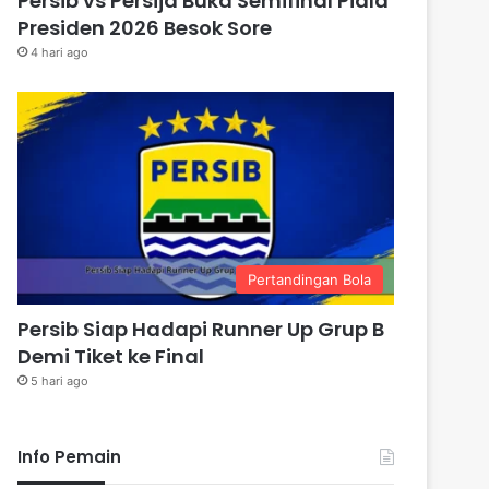
Persib vs Persija Buka Semifinal Piala
Presiden 2026 Besok Sore
4 hari ago
Pertandingan Bola
Persib Siap Hadapi Runner Up Grup B
Demi Tiket ke Final
5 hari ago
Info Pemain