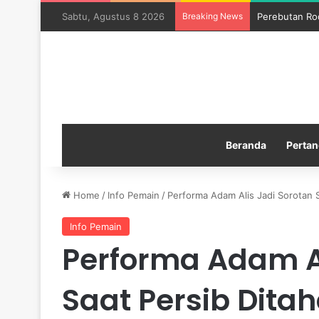
Sabtu, Agustus 8 2026
Breaking News
Perebutan Ro
Beranda
Pertan
Home
/
Info Pemain
/
Performa Adam Alis Jadi Sorotan 
Info Pemain
Performa Adam Al
Saat Persib Dita