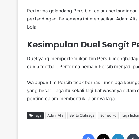
Performa gelandang Persib di dalam pertandingan 
pertandingan. Fenomena ini menjadikan Adam Alis 
bola.
Kesimpulan Duel Sengit P
Duel yang mempertemukan tim Persib menghadapi
dunia football. Performa pemain Persib menjadi pad
Walaupun tim Persib tidak berhasil menjaga keung
yang besar. Laga itu sekali lagi bahwasanya dala
penting dalam membentuk jalannya laga.
Tags
Adam Alis
Berita Olahraga
Borneo Fc
Liga Indon
Facebook
X
LinkedIn