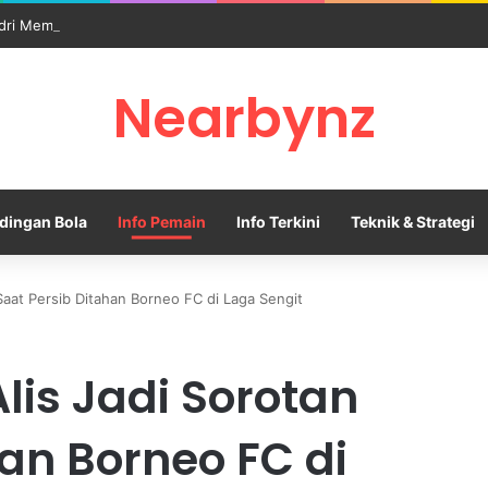
dri Memanas Saat Barcelona Mengusik Rencana Real Madrid
Nearbynz
dingan Bola
Info Pemain
Info Terkini
Teknik & Strategi
Saat Persib Ditahan Borneo FC di Laga Sengit
is Jadi Sorotan
han Borneo FC di