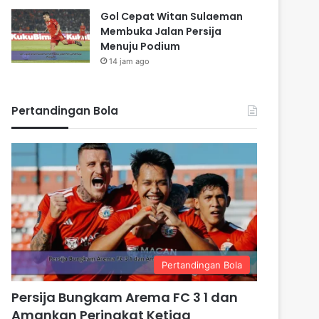
Gol Cepat Witan Sulaeman
Membuka Jalan Persija
Menuju Podium
14 jam ago
Pertandingan Bola
Pertandingan Bola
Persija Bungkam Arema FC 3 1 dan
Amankan Peringkat Ketiga