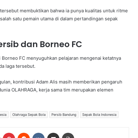
tersebut membuktikan bahwa ia punya kualitas untuk ritme
salah satu pemain utama di dalam pertandingan sepak
ersib dan Borneo FC
 Borneo FC menyuguhkan pelajaran mengenai ketatnya
a laga tersebut.
gulan, kontribusi Adam Alis masih memberikan pengaruh
m dunia OLAHRAGA, kerja sama tim merupakan elemen
esia
Olahraga Sepak Bola
Persib Bandung
Sepak Bola Indonesia
Tumblr
Pinterest
Reddit
VKontakte
Share via Email
Print