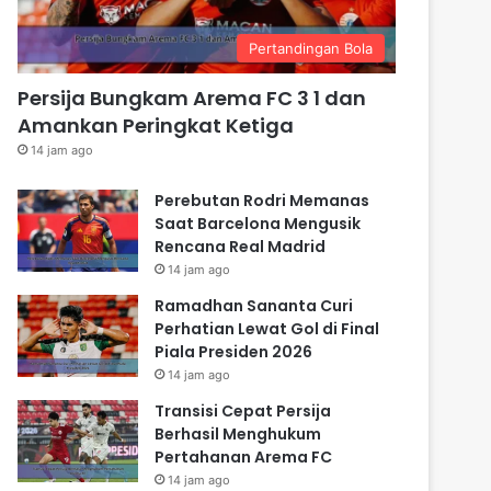
Pertandingan Bola
Persija Bungkam Arema FC 3 1 dan
Amankan Peringkat Ketiga
14 jam ago
Perebutan Rodri Memanas
Saat Barcelona Mengusik
Rencana Real Madrid
14 jam ago
Ramadhan Sananta Curi
Perhatian Lewat Gol di Final
Piala Presiden 2026
14 jam ago
Transisi Cepat Persija
Berhasil Menghukum
Pertahanan Arema FC
14 jam ago