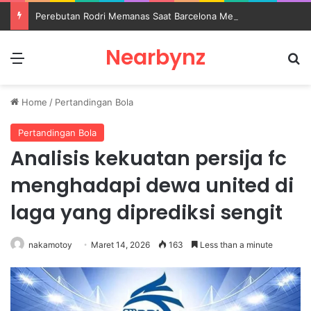
Perebutan Rodri Memanas Saat Barcelona Mengusik Rencana Real Madrid
Nearbynz
Menu
S
Home
/
Pertandingan Bola
Pertandingan Bola
Analisis kekuatan persija fc
menghadapi dewa united di
laga yang diprediksi sengit
nakamotoy
Maret 14, 2026
163
Less than a minute