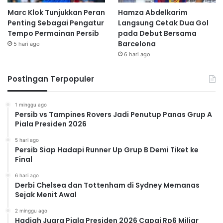
Marc Klok Tunjukkan Peran
Hamza Abdelkarim
Penting Sebagai Pengatur
Langsung Cetak Dua Gol
Tempo Permainan Persib
pada Debut Bersama
Barcelona
5 hari ago
6 hari ago
Postingan Terpopuler
1 minggu ago
Persib vs Tampines Rovers Jadi Penutup Panas Grup A
Piala Presiden 2026
5 hari ago
Persib Siap Hadapi Runner Up Grup B Demi Tiket ke
Final
6 hari ago
Derbi Chelsea dan Tottenham di Sydney Memanas
Sejak Menit Awal
2 minggu ago
Hadiah Juara Piala Presiden 2026 Capai Rp6 Miliar