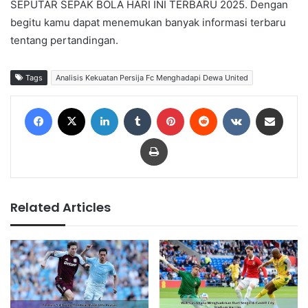
SEPUTAR SEPAK BOLA HARI INI TERBARU 2025. Dengan
begitu kamu dapat menemukan banyak informasi terbaru
tentang pertandingan.
Tags
Analisis Kekuatan Persija Fc Menghadapi Dewa United
Facebook
X
LinkedIn
Tumblr
Pinterest
Reddit
VKontakte
Share via Email
Print
Related Articles