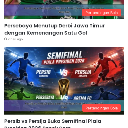
Pertandingan Bola
Persebaya Menutup Derbi Jawa Timur
dengan Kemenangan Satu Gol
2 hari ago
Pertandingan Bola
Persib vs Persija Buka Semifinal Piala