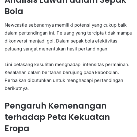
Bola
Newcastle sebenarnya memiliki potensi yang cukup baik
dalam pertandingan ini. Peluang yang tercipta tidak mampu
dikonversi menjadi gol. Dalam sepak bola efektivitas
peluang sangat menentukan hasil pertandingan.
Lini belakang kesulitan menghadapi intensitas permainan.
Kesalahan dalam bertahan berujung pada kebobolan.
Perbaikan dibutuhkan untuk menghadapi pertandingan
berikutnya.
Pengaruh Kemenangan
terhadap Peta Kekuatan
Eropa