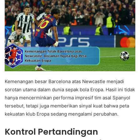
Kemenangan besar Barcelona atas Newcastle menjadi
sorotan utama dalam dunia sepak bola Eropa. Hasil ini tidak
hanya mencerminkan performa impresif tim asal Spanyol
tersebut, tetapi juga memberikan sinyal kuat bahwa peta
kekuatan klub Eropa sedang mengalami perubahan.
Kontrol Pertandingan