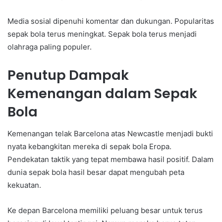
Media sosial dipenuhi komentar dan dukungan. Popularitas
sepak bola terus meningkat. Sepak bola terus menjadi
olahraga paling populer.
Penutup Dampak
Kemenangan dalam Sepak
Bola
Kemenangan telak Barcelona atas Newcastle menjadi bukti
nyata kebangkitan mereka di sepak bola Eropa.
Pendekatan taktik yang tepat membawa hasil positif. Dalam
dunia sepak bola hasil besar dapat mengubah peta
kekuatan.
Ke depan Barcelona memiliki peluang besar untuk terus