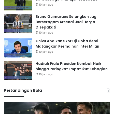
10 jam ago
Bruno Guimaraes Selangkah Lagi
Berseragam Arsenal Usai Harga
Disepakati
10 jam ago
Chivu Abaikan Skor Uji Coba demi
Matangkan Permainan Inter Milan
10 jam ago
Hadiah Piala Presiden Kembali Naik
hingga Peringkat Empat Ikut Kebagian
10 jam ago
Pertandingan Bola