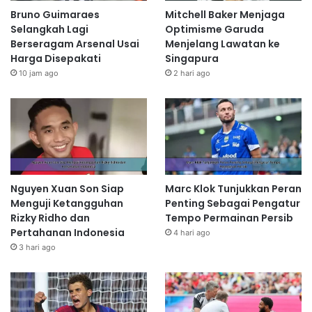
Bruno Guimaraes
Mitchell Baker Menjaga
Selangkah Lagi
Optimisme Garuda
Berseragam Arsenal Usai
Menjelang Lawatan ke
Harga Disepakati
Singapura
10 jam ago
2 hari ago
Nguyen Xuan Son Siap
Marc Klok Tunjukkan Peran
Menguji Ketangguhan
Penting Sebagai Pengatur
Rizky Ridho dan
Tempo Permainan Persib
Pertahanan Indonesia
4 hari ago
3 hari ago