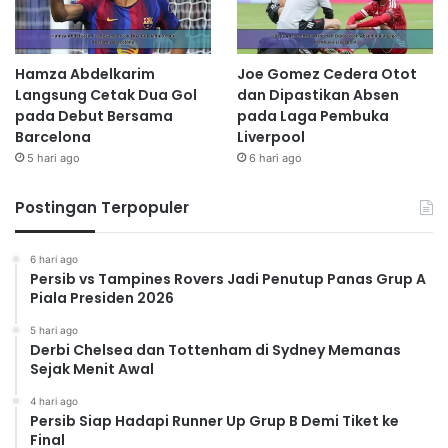
Hamza Abdelkarim
Joe Gomez Cedera Otot
Langsung Cetak Dua Gol
dan Dipastikan Absen
pada Debut Bersama
pada Laga Pembuka
Barcelona
Liverpool
5 hari ago
6 hari ago
Postingan Terpopuler
6 hari ago
Persib vs Tampines Rovers Jadi Penutup Panas Grup A
Piala Presiden 2026
5 hari ago
Derbi Chelsea dan Tottenham di Sydney Memanas
Sejak Menit Awal
4 hari ago
Persib Siap Hadapi Runner Up Grup B Demi Tiket ke
Final