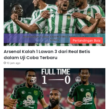
Pertandingan Bola
Arsenal Kalah 1 Lawan 3 dari Real Betis
dalam Uji Coba Terbaru
10 jam ago