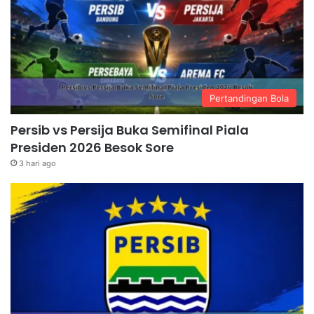
Pertandingan Bola
Persib vs Persija Buka Semifinal Piala
Presiden 2026 Besok Sore
3 hari ago