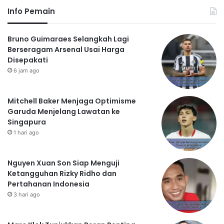
Info Pemain
Bruno Guimaraes Selangkah Lagi
Berseragam Arsenal Usai Harga
Disepakati
6 jam ago
Mitchell Baker Menjaga Optimisme
Garuda Menjelang Lawatan ke
Singapura
1 hari ago
Nguyen Xuan Son Siap Menguji
Ketangguhan Rizky Ridho dan
Pertahanan Indonesia
3 hari ago