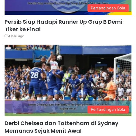
Pertandingan Bola
Persib Siap Hadapi Runner Up Grup B Demi
Tiket ke Final
4 hari ago
Pertandingan Bola
Derbi Chelsea dan Tottenham di Sydney
Memanas Sejak Menit Awal