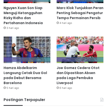
Nguyen Xuan Son Siap
Marc Klok Tunjukkan Peran
Menguji Ketangguhan
Penting Sebagai Pengatur
Rizky Ridho dan
Tempo Permainan Persib
Pertahanan Indonesia
4 hari ago
3 hari ago
Hamza Abdelkarim
Joe Gomez Cedera Otot
Langsung Cetak Dua Gol
dan Dipastikan Absen
pada Debut Bersama
pada Laga Pembuka
Barcelona
Liverpool
5 hari ago
6 hari ago
Postingan Terpopuler