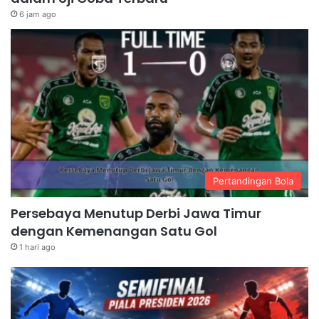
6 jam ago
Pertandingan Bola
Persebaya Menutup Derbi Jawa Timur
dengan Kemenangan Satu Gol
1 hari ago