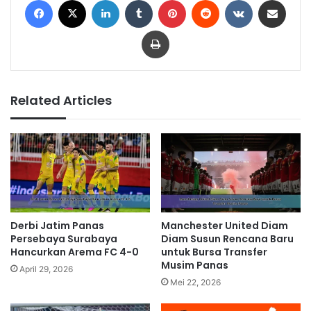
Facebook
X
LinkedIn
Tumblr
Pinterest
Reddit
VKontakte
Share via Email
Print
Related Articles
Derbi Jatim Panas
Manchester United Diam
Persebaya Surabaya
Diam Susun Rencana Baru
Hancurkan Arema FC 4-0
untuk Bursa Transfer
Musim Panas
April 29, 2026
Mei 22, 2026