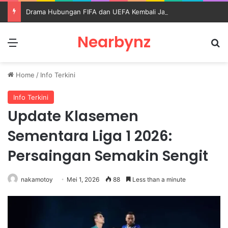
Drama Hubungan FIFA dan UEFA Kembali Jadi Perhatian Dunia Sepak Bola
Nearbynz
Menu
S
Home
/
Info Terkini
Info Terkini
Update Klasemen
Sementara Liga 1 2026:
Persaingan Semakin Sengit
nakamotoy
Mei 1, 2026
88
Less than a minute