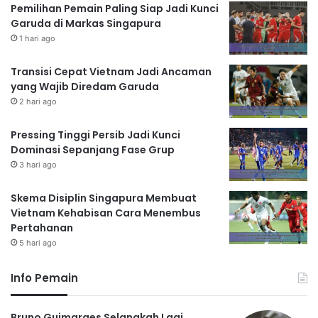
Pemilihan Pemain Paling Siap Jadi Kunci
Garuda di Markas Singapura
1 hari ago
Transisi Cepat Vietnam Jadi Ancaman
yang Wajib Diredam Garuda
2 hari ago
Pressing Tinggi Persib Jadi Kunci
Dominasi Sepanjang Fase Grup
3 hari ago
Skema Disiplin Singapura Membuat
Vietnam Kehabisan Cara Menembus
Pertahanan
5 hari ago
Info Pemain
Bruno Guimaraes Selangkah Lagi