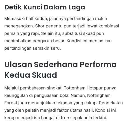
Detik Kunci Dalam Laga
Memasuki half kedua, jalannya pertandingan makin
menegangkan. Skor penentu pun terjadi lewat kombinasi
pemain yang rapi. Selain itu, substitusi skuad pun
menimbulkan pengaruh besar. Kondisi ini menjadikan
pertandingan semakin seru.
Ulasan Sederhana Performa
Kedua Skuad
Melalui pembahasan singkat, Tottenham Hotspur punya
keunggulan di penguasaan bola. Namun, Nottingham
Forest juga menunjukkan tekanan yang cukup. Pendekatan
yang oleh pelatih menjadi faktor utama hasil. Kondisi ini
kerap menjadi isu hangat di tren sepak bola terkini.