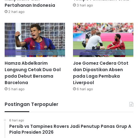
Pertahanan Indonesia
3 hari ago
2 hari ago
Hamza Abdelkarim
Joe Gomez Cedera Otot
Langsung Cetak Dua Gol
dan Dipastikan Absen
pada Debut Bersama
pada Laga Pembuka
Barcelona
Liverpool
5 hari ago
6 hari ago
Postingan Terpopuler
6 hari ago
Persib vs Tampines Rovers Jadi Penutup Panas Grup A
Piala Presiden 2026