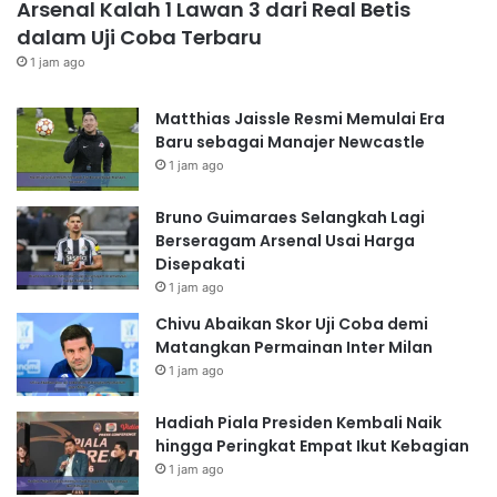
Arsenal Kalah 1 Lawan 3 dari Real Betis
dalam Uji Coba Terbaru
1 jam ago
Matthias Jaissle Resmi Memulai Era
Baru sebagai Manajer Newcastle
1 jam ago
Bruno Guimaraes Selangkah Lagi
Berseragam Arsenal Usai Harga
Disepakati
1 jam ago
Chivu Abaikan Skor Uji Coba demi
Matangkan Permainan Inter Milan
1 jam ago
Hadiah Piala Presiden Kembali Naik
hingga Peringkat Empat Ikut Kebagian
1 jam ago