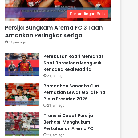
Pertandingan Bola
Persija Bungkam Arema FC 3 1 dan
Amankan Peringkat Ketiga
21 jam ago
Perebutan Rodri Memanas
Saat Barcelona Mengusik
Rencana Real Madrid
21 jam ago
Ramadhan Sananta Curi
Perhatian Lewat Gol di Final
Piala Presiden 2026
21 jam ago
Transisi Cepat Persija
Berhasil Menghukum
Pertahanan Arema FC
21 jam ago