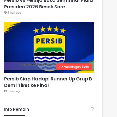
Persib vs Persija Buka Semifinal Piala
Presiden 2026 Besok Sore
4 hari ago
Pertandingan Bola
Persib Siap Hadapi Runner Up Grup B
Demi Tiket ke Final
5 hari ago
Info Pemain