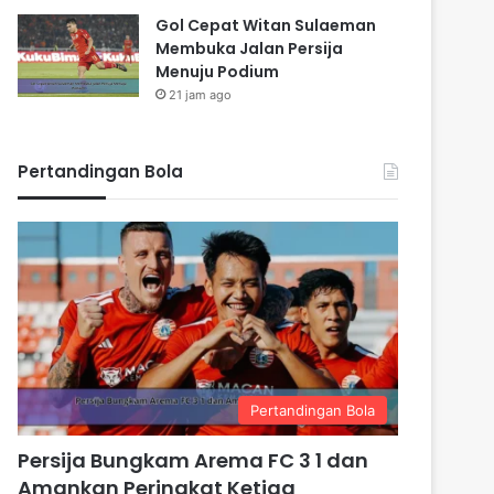
Gol Cepat Witan Sulaeman
Membuka Jalan Persija
Menuju Podium
21 jam ago
Pertandingan Bola
Pertandingan Bola
Persija Bungkam Arema FC 3 1 dan
Amankan Peringkat Ketiga