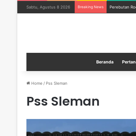
Sabtu, Agustus 8 2026
Breaking News
Perebutan Ro
Beranda
Pertan
Home
/
Pss Sleman
Pss Sleman