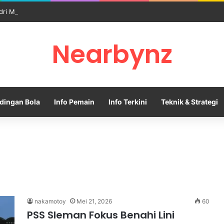
dri Memanas Saat Barcelona Mengusik Rencana Real Madrid
Nearbynz
dingan Bola
Info Pemain
Info Terkini
Teknik & Strategi
nakamotoy
Mei 21, 2026
60
PSS Sleman Fokus Benahi Lini