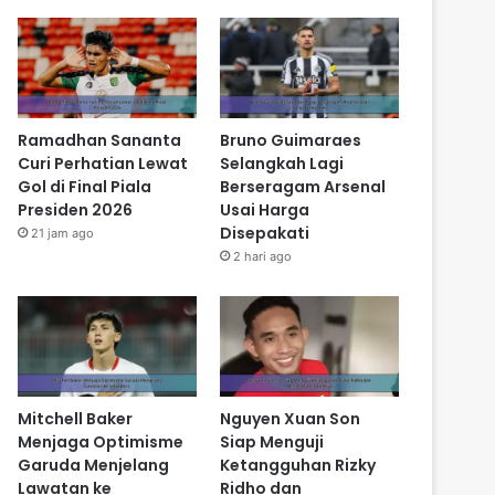
Ramadhan Sananta
Bruno Guimaraes
Curi Perhatian Lewat
Selangkah Lagi
Gol di Final Piala
Berseragam Arsenal
Presiden 2026
Usai Harga
Disepakati
21 jam ago
2 hari ago
Mitchell Baker
Nguyen Xuan Son
Menjaga Optimisme
Siap Menguji
Garuda Menjelang
Ketangguhan Rizky
Lawatan ke
Ridho dan