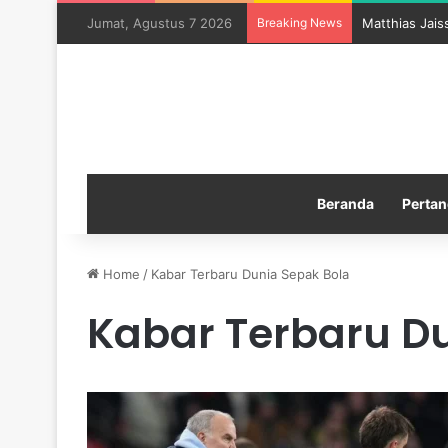
Jumat, Agustus 7 2026
Breaking News
Matthias Jais
Beranda
Pertan
Home
/
Kabar Terbaru Dunia Sepak Bola
Kabar Terbaru D