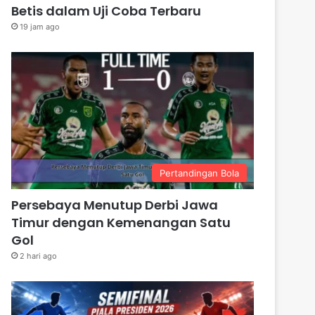
Betis dalam Uji Coba Terbaru
19 jam ago
Pertandingan Bola
Persebaya Menutup Derbi Jawa
Timur dengan Kemenangan Satu
Gol
2 hari ago