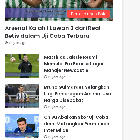
Pertandingan Bola
Arsenal Kalah 1 Lawan 3 dari Real
Betis dalam Uji Coba Terbaru
19 jam ago
Matthias Jaissle Resmi
Memulai Era Baru sebagai
Manajer Newcastle
19 jam ago
Bruno Guimaraes Selangkah
Lagi Berseragam Arsenal Usai
Harga Disepakati
19 jam ago
Chivu Abaikan Skor Uji Coba
demi Matangkan Permainan
Inter Milan
19 jam ago