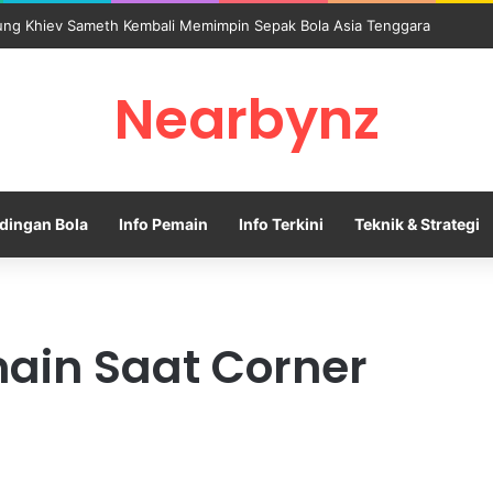
ng Khiev Sameth Kembali Memimpin Sepak Bola Asia Tenggara
Nearbynz
dingan Bola
Info Pemain
Info Terkini
Teknik & Strategi
ain Saat Corner