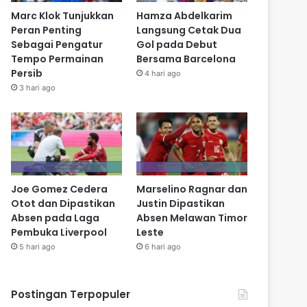
Marc Klok Tunjukkan
Hamza Abdelkarim
Peran Penting
Langsung Cetak Dua
Sebagai Pengatur
Gol pada Debut
Tempo Permainan
Bersama Barcelona
Persib
4 hari ago
3 hari ago
Joe Gomez Cedera
Marselino Ragnar dan
Otot dan Dipastikan
Justin Dipastikan
Absen pada Laga
Absen Melawan Timor
Pembuka Liverpool
Leste
5 hari ago
6 hari ago
Postingan Terpopuler