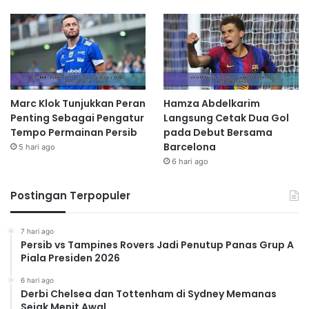
Marc Klok Tunjukkan Peran
Hamza Abdelkarim
Penting Sebagai Pengatur
Langsung Cetak Dua Gol
Tempo Permainan Persib
pada Debut Bersama
Barcelona
5 hari ago
6 hari ago
Postingan Terpopuler
7 hari ago
Persib vs Tampines Rovers Jadi Penutup Panas Grup A
Piala Presiden 2026
6 hari ago
Derbi Chelsea dan Tottenham di Sydney Memanas
Sejak Menit Awal