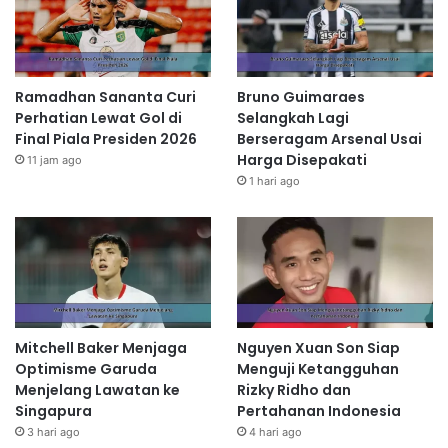
Ramadhan Sananta Curi
Bruno Guimaraes
Perhatian Lewat Gol di
Selangkah Lagi
Final Piala Presiden 2026
Berseragam Arsenal Usai
Harga Disepakati
11 jam ago
1 hari ago
Mitchell Baker Menjaga
Nguyen Xuan Son Siap
Optimisme Garuda
Menguji Ketangguhan
Menjelang Lawatan ke
Rizky Ridho dan
Singapura
Pertahanan Indonesia
3 hari ago
4 hari ago