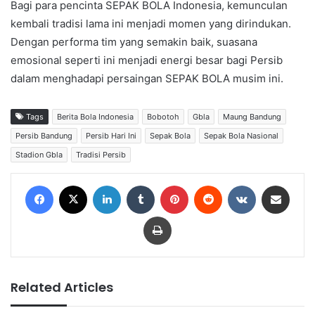
Bagi para pencinta SEPAK BOLA Indonesia, kemunculan
kembali tradisi lama ini menjadi momen yang dirindukan.
Dengan performa tim yang semakin baik, suasana
emosional seperti ini menjadi energi besar bagi Persib
dalam menghadapi persaingan SEPAK BOLA musim ini.
Tags
Berita Bola Indonesia
Bobotoh
Gbla
Maung Bandung
Persib Bandung
Persib Hari Ini
Sepak Bola
Sepak Bola Nasional
Stadion Gbla
Tradisi Persib
Facebook
X
LinkedIn
Tumblr
Pinterest
Reddit
VKontakte
Share via Email
Print
Related Articles