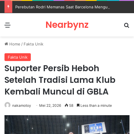
Perebutan Rodri Memanas Saat Barcelona Mengusik Rencana Real Madrid
Nearbynz
Menu
S
Home
/
Fakta Unik
Fakta Unik
Suporter Persib Heboh
Setelah Tradisi Lama Klub
Kembali Muncul di GBLA
nakamotoy
Mei 22, 2026
58
Less than a minute