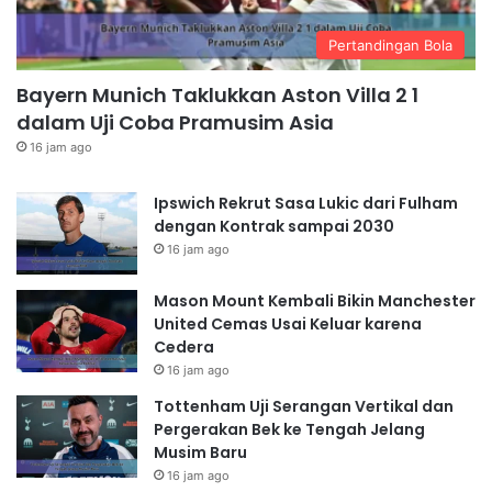
Pertandingan Bola
Bayern Munich Taklukkan Aston Villa 2 1
dalam Uji Coba Pramusim Asia
16 jam ago
Ipswich Rekrut Sasa Lukic dari Fulham
dengan Kontrak sampai 2030
16 jam ago
Mason Mount Kembali Bikin Manchester
United Cemas Usai Keluar karena
Cedera
16 jam ago
Tottenham Uji Serangan Vertikal dan
Pergerakan Bek ke Tengah Jelang
Musim Baru
16 jam ago