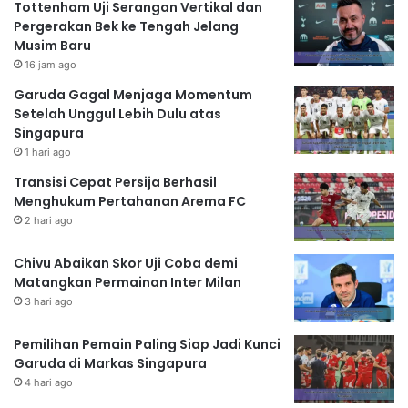
Tottenham Uji Serangan Vertikal dan
Pergerakan Bek ke Tengah Jelang
Musim Baru
16 jam ago
Garuda Gagal Menjaga Momentum
Setelah Unggul Lebih Dulu atas
Singapura
1 hari ago
Transisi Cepat Persija Berhasil
Menghukum Pertahanan Arema FC
2 hari ago
Chivu Abaikan Skor Uji Coba demi
Matangkan Permainan Inter Milan
3 hari ago
Pemilihan Pemain Paling Siap Jadi Kunci
Garuda di Markas Singapura
4 hari ago