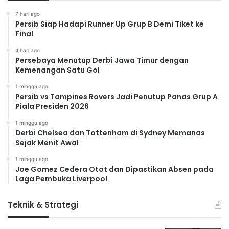
7 hari ago
Persib Siap Hadapi Runner Up Grup B Demi Tiket ke
Final
4 hari ago
Persebaya Menutup Derbi Jawa Timur dengan
Kemenangan Satu Gol
1 minggu ago
Persib vs Tampines Rovers Jadi Penutup Panas Grup A
Piala Presiden 2026
1 minggu ago
Derbi Chelsea dan Tottenham di Sydney Memanas
Sejak Menit Awal
1 minggu ago
Joe Gomez Cedera Otot dan Dipastikan Absen pada
Laga Pembuka Liverpool
Teknik & Strategi