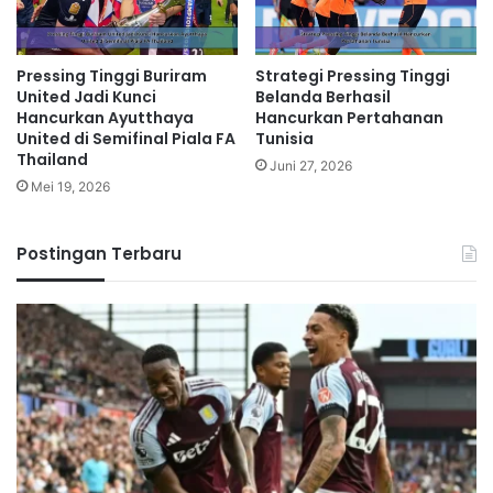
Pressing Tinggi Buriram
Strategi Pressing Tinggi
United Jadi Kunci
Belanda Berhasil
Hancurkan Ayutthaya
Hancurkan Pertahanan
United di Semifinal Piala FA
Tunisia
Thailand
Juni 27, 2026
Mei 19, 2026
Postingan Terbaru