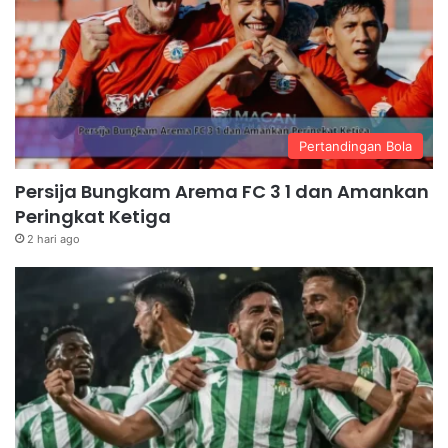
Pertandingan Bola
Persija Bungkam Arema FC 3 1 dan Amankan
Peringkat Ketiga
2 hari ago