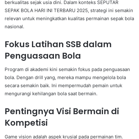
berkualitas sejak usia dini. Dalam konteks SEPUTAR
SEPAK BOLA HARI INI TERBARU 2025, strategi ini semakin
relevan untuk meningkatkan kualitas permainan sepak bola
nasional.
Fokus Latihan SSB dalam
Penguasaan Bola
Program di akademi kini semakin fokus pada penguasaan
bola. Dengan drill yang, mereka mampu mengelola bola
secara semakin baik. Ini mempermudah pemain untuk
mengurangi kehilangan bola saat bermain.
Pentingnya Visi Bermain di
Kompetisi
Game vision adalah aspek krusial pada permainan tim.