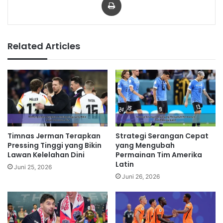
Related Articles
Timnas Jerman Terapkan
Strategi Serangan Cepat
Pressing Tinggi yang Bikin
yang Mengubah
Lawan Kelelahan Dini
Permainan Tim Amerika
Latin
Juni 25, 2026
Juni 26, 2026