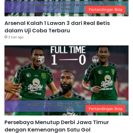
Pertandingan Bola
Arsenal Kalah 1 Lawan 3 dari Real Betis
dalam Uji Coba Terbaru
3 hari ago
Pertandingan Bola
Persebaya Menutup Derbi Jawa Timur
dengan Kemenangan Satu Gol