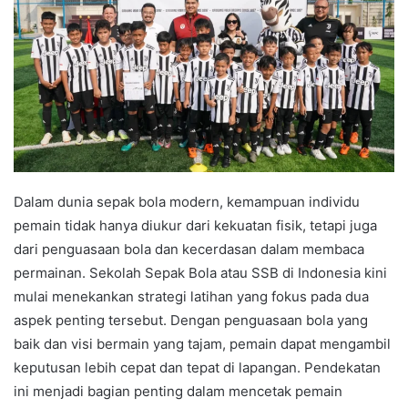
Dalam dunia sepak bola modern, kemampuan individu
pemain tidak hanya diukur dari kekuatan fisik, tetapi juga
dari penguasaan bola dan kecerdasan dalam membaca
permainan. Sekolah Sepak Bola atau SSB di Indonesia kini
mulai menekankan strategi latihan yang fokus pada dua
aspek penting tersebut. Dengan penguasaan bola yang
baik dan visi bermain yang tajam, pemain dapat mengambil
keputusan lebih cepat dan tepat di lapangan. Pendekatan
ini menjadi bagian penting dalam mencetak pemain