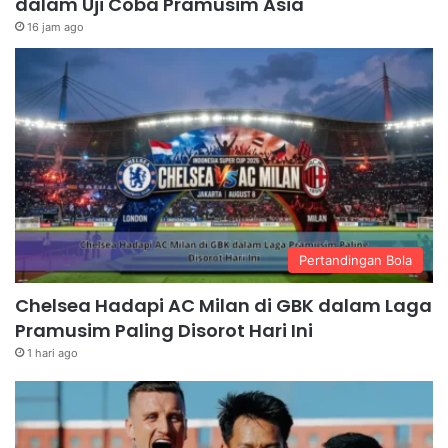
dalam Uji Coba Pramusim Asia
16 jam ago
Pertandingan Bola
Chelsea Hadapi AC Milan di GBK dalam Laga
Pramusim Paling Disorot Hari Ini
1 hari ago