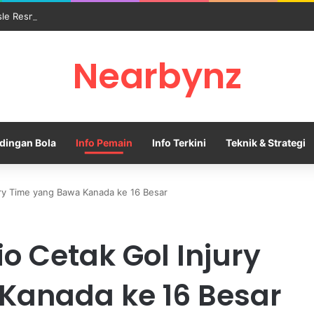
sle Resmi Memulai Era Baru sebagai Manajer Newcastle
Nearbynz
dingan Bola
Info Pemain
Info Terkini
Teknik & Strategi
ry Time yang Bawa Kanada ke 16 Besar
o Cetak Gol Injury
Kanada ke 16 Besar