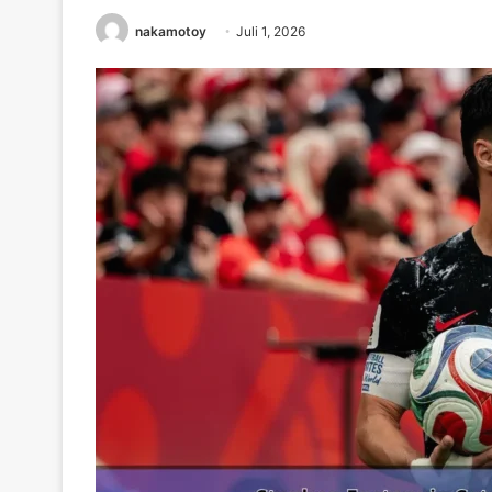
nakamotoy
Juli 1, 2026