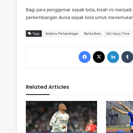
Bagi para penggemar sepak bola, kisah ini menjadi 
perkembangan dunia sepak bola untuk menemuka
Tags
Analisis Pertandingan
Berita Bola
Gol Injury Time
Facebook
X
LinkedIn
Related Articles