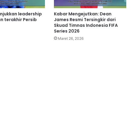
unjukkan leadership
Kabar Mengejutkan: Dean
an terakhir Persib
James Resmi Tersingkir dari
Skuad Timnas Indonesia FIFA
Series 2026
Maret 26, 2026