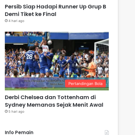
Persib Siap Hadapi Runner Up Grup B
Demi Tiket ke Final
4 hari ago
Pertandingan Bola
Derbi Chelsea dan Tottenham di
Sydney Memanas Sejak Menit Awal
5 hari ago
Info Pemain