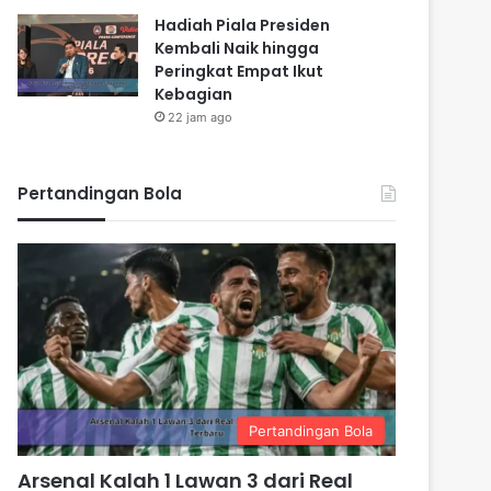
Hadiah Piala Presiden
Kembali Naik hingga
Peringkat Empat Ikut
Kebagian
22 jam ago
Pertandingan Bola
Pertandingan Bola
Arsenal Kalah 1 Lawan 3 dari Real