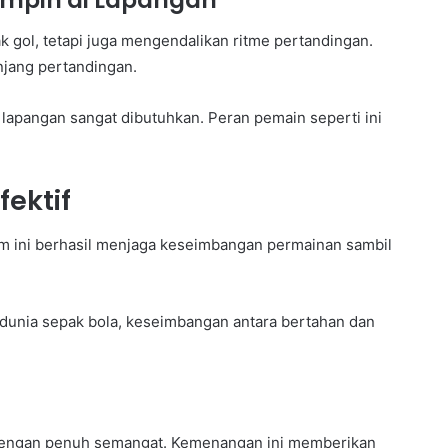
impin di Lapangan
 gol, tetapi juga mengendalikan ritme pertandingan.
jang pertandingan.
 lapangan sangat dibutuhkan. Peran pemain seperti ini
ektif
im ini berhasil menjaga keseimbangan permainan sambil
 dunia sepak bola, keseimbangan antara bertahan dan
 dengan penuh semangat. Kemenangan ini memberikan