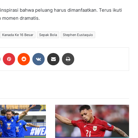
inspirasi bahwa peluang harus dimanfaatkan. Terus ikuti
n momen dramatis.
Kanada Ke 16 Besar
Sepak Bola
Stephen Eustaquio
Tumblr
Pinterest
Reddit
VKontakte
Share via Email
Print