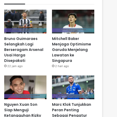
Bruno Guimaraes
Mitchell Baker
Selangkah Lagi
Menjaga Optimisme
Berseragam Arsenal
Garuda Menjelang
Usai Harga
Lawatan ke
Disepakati
Singapura
22 jam ago
2 hari ago
Nguyen Xuan Son
Marc Klok Tunjukkan
Siap Menguji
Peran Penting
Ketangguhan Rizky
Sebagai Pengatur