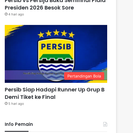
Persib vs Persija Buka Semifinal Piala
Presiden 2026 Besok Sore
4 hari ago
Pertandingan Bola
Persib Siap Hadapi Runner Up Grup B
Demi Tiket ke Final
5 hari ago
Info Pemain