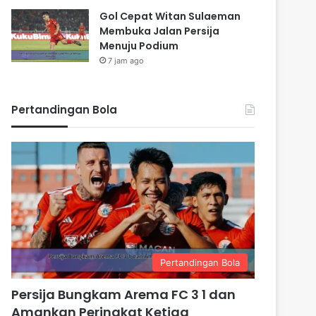
Gol Cepat Witan Sulaeman
Membuka Jalan Persija
Menuju Podium
7 jam ago
Pertandingan Bola
Pertandingan Bola
Persija Bungkam Arema FC 3 1 dan
Amankan Peringkat Ketiga