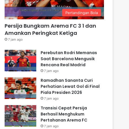
Pertandingan Bola
Persija Bungkam Arema FC 3 1 dan
Amankan Peringkat Ketiga
7 jam ago
Perebutan Rodri Memanas
Saat Barcelona Mengusik
Rencana Real Madrid
7 jam ago
Ramadhan Sananta Curi
Perhatian Lewat Gol di Final
Piala Presiden 2026
7 jam ago
Transisi Cepat Persija
Berhasil Menghukum
Pertahanan Arema FC
7 jam ago