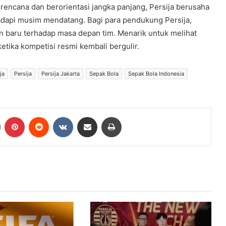
erencana dan berorientasi jangka panjang, Persija berusaha
adapi musim mendatang. Bagi para pendukung Persija,
n baru terhadap masa depan tim. Menarik untuk melihat
ketika kompetisi resmi kembali bergulir.
ja
Persija
Persija Jakarta
Sepak Bola
Sepak Bola Indonesia
Tumblr
Pinterest
Reddit
VKontakte
Share via Email
Print