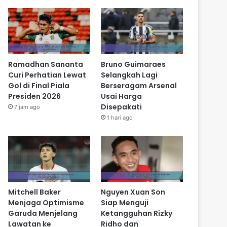
Ramadhan Sananta
Bruno Guimaraes
Curi Perhatian Lewat
Selangkah Lagi
Gol di Final Piala
Berseragam Arsenal
Presiden 2026
Usai Harga
Disepakati
7 jam ago
1 hari ago
Mitchell Baker
Nguyen Xuan Son
Menjaga Optimisme
Siap Menguji
Garuda Menjelang
Ketangguhan Rizky
Lawatan ke
Ridho dan