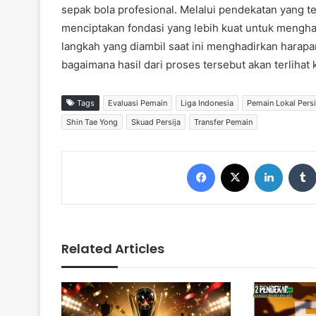
sepak bola profesional. Melalui pendekatan yang t
menciptakan fondasi yang lebih kuat untuk mengh
langkah yang diambil saat ini menghadirkan harapa
bagaimana hasil dari proses tersebut akan terlihat 
Tags
Evaluasi Pemain
Liga Indonesia
Pemain Lokal Persi
Shin Tae Yong
Skuad Persija
Transfer Pemain
Facebook
X
LinkedIn
Related Articles