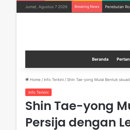
Jumat, Agustus 7 2026
Breaking News
Perebutan Ro
Beranda
Pertan
Home
/
Info Terkini
/
Shin Tae-yong Mulai Bentuk skuad
Info Terkini
Shin Tae-yong M
Persija dengan 