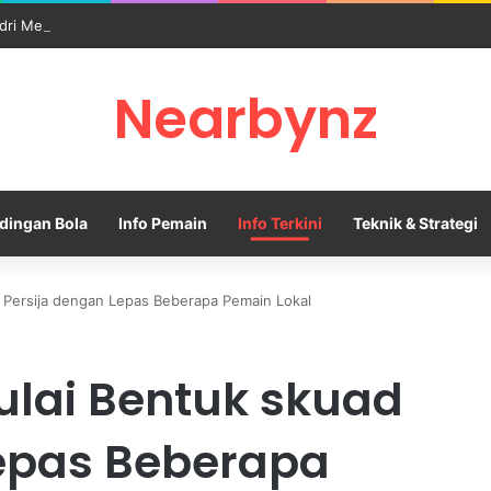
dri Memanas Saat Barcelona Mengusik Rencana Real Madrid
Nearbynz
dingan Bola
Info Pemain
Info Terkini
Teknik & Strategi
 Persija dengan Lepas Beberapa Pemain Lokal
ulai Bentuk skuad
Lepas Beberapa