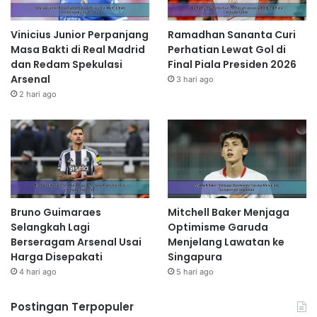
Vinicius Junior Perpanjang
Ramadhan Sananta Curi
Masa Bakti di Real Madrid
Perhatian Lewat Gol di
dan Redam Spekulasi
Final Piala Presiden 2026
Arsenal
3 hari ago
2 hari ago
Bruno Guimaraes
Mitchell Baker Menjaga
Selangkah Lagi
Optimisme Garuda
Berseragam Arsenal Usai
Menjelang Lawatan ke
Harga Disepakati
Singapura
4 hari ago
5 hari ago
Postingan Terpopuler