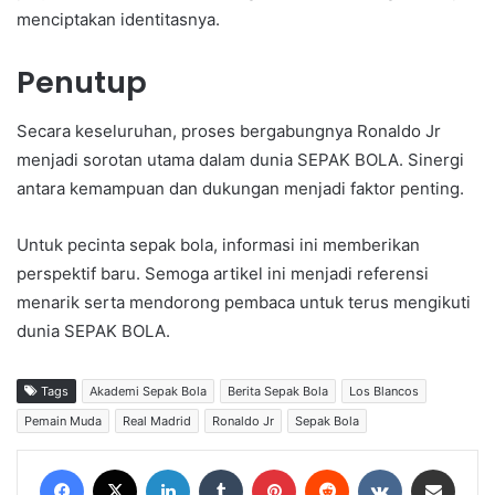
menciptakan identitasnya.
Penutup
Secara keseluruhan, proses bergabungnya Ronaldo Jr
menjadi sorotan utama dalam dunia SEPAK BOLA. Sinergi
antara kemampuan dan dukungan menjadi faktor penting.
Untuk pecinta sepak bola, informasi ini memberikan
perspektif baru. Semoga artikel ini menjadi referensi
menarik serta mendorong pembaca untuk terus mengikuti
dunia SEPAK BOLA.
Tags
Akademi Sepak Bola
Berita Sepak Bola
Los Blancos
Pemain Muda
Real Madrid
Ronaldo Jr
Sepak Bola
Facebook
X
LinkedIn
Tumblr
Pinterest
Reddit
VKontakte
Share via Email