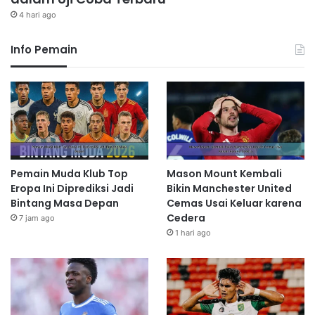
4 hari ago
Info Pemain
Pemain Muda Klub Top
Mason Mount Kembali
Eropa Ini Diprediksi Jadi
Bikin Manchester United
Bintang Masa Depan
Cemas Usai Keluar karena
Cedera
7 jam ago
1 hari ago