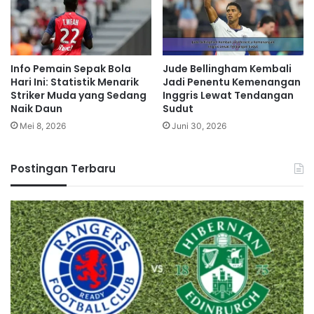
Info Pemain Sepak Bola
Jude Bellingham Kembali
Hari Ini: Statistik Menarik
Jadi Penentu Kemenangan
Striker Muda yang Sedang
Inggris Lewat Tendangan
Naik Daun
Sudut
Mei 8, 2026
Juni 30, 2026
Postingan Terbaru