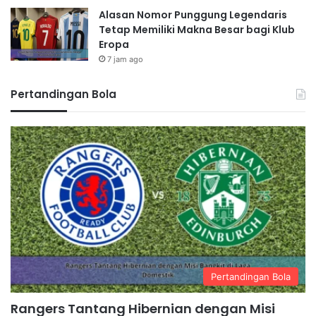
Alasan Nomor Punggung Legendaris
Tetap Memiliki Makna Besar bagi Klub
Eropa
7 jam ago
Pertandingan Bola
Pertandingan Bola
Rangers Tantang Hibernian dengan Misi