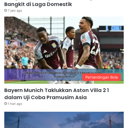
Bangkit di Laga Domestik
7 jam ago
Pertandingan Bola
Bayern Munich Taklukkan Aston Villa 2 1
dalam Uji Coba Pramusim Asia
1 hari ago