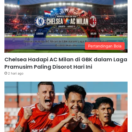
Pertandingan Bola
Chelsea Hadapi AC Milan di GBK dalam Laga
Pramusim Paling Disorot Hari Ini
2 hari ago