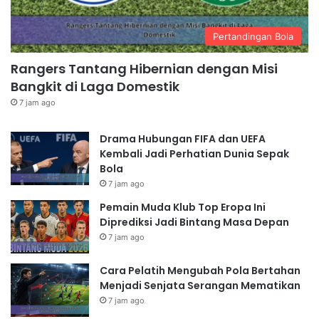
Pertandingan Bola
Rangers Tantang Hibernian dengan Misi
Bangkit di Laga Domestik
7 jam ago
Drama Hubungan FIFA dan UEFA
Kembali Jadi Perhatian Dunia Sepak
Bola
7 jam ago
Pemain Muda Klub Top Eropa Ini
Diprediksi Jadi Bintang Masa Depan
7 jam ago
Cara Pelatih Mengubah Pola Bertahan
Menjadi Senjata Serangan Mematikan
7 jam ago