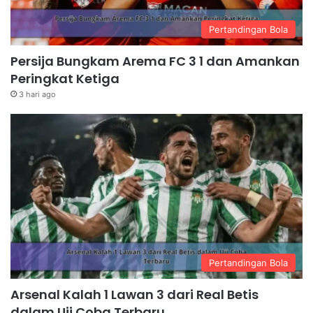
Pertandingan Bola
Persija Bungkam Arema FC 3 1 dan Amankan
Peringkat Ketiga
3 hari ago
Pertandingan Bola
Arsenal Kalah 1 Lawan 3 dari Real Betis
dalam Uji Coba Terbaru