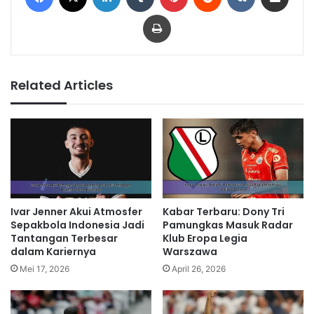
Print
Related Articles
Ivar Jenner Akui Atmosfer
Kabar Terbaru: Dony Tri
Sepakbola Indonesia Jadi
Pamungkas Masuk Radar
Tantangan Terbesar
Klub Eropa Legia
dalam Kariernya
Warszawa
Mei 17, 2026
April 26, 2026