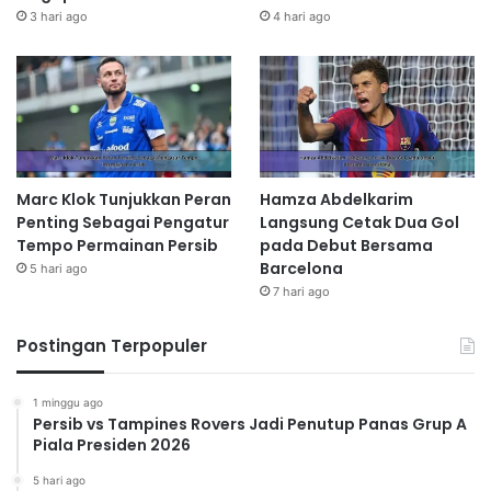
3 hari ago
4 hari ago
Marc Klok Tunjukkan Peran
Hamza Abdelkarim
Penting Sebagai Pengatur
Langsung Cetak Dua Gol
Tempo Permainan Persib
pada Debut Bersama
Barcelona
5 hari ago
7 hari ago
Postingan Terpopuler
1 minggu ago
Persib vs Tampines Rovers Jadi Penutup Panas Grup A
Piala Presiden 2026
5 hari ago