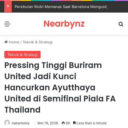
Perebutan Rodri Memanas Saat Barcelona Mengusik Rencana Real Madrid
Nearbynz
Menu
S
Home
/
Teknik & Strategi
Teknik & Strategi
Pressing Tinggi Buriram
United Jadi Kunci
Hancurkan Ayutthaya
United di Semifinal Piala FA
Thailand
nakamotoy
Mei 19, 2026
69
Less than a minute