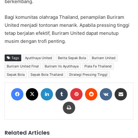
berkembang.
Bagi komunitas olahraga Thailand, penampilan Buriram
United menjadi tontonan menarik. Apabila pressing tinggi
tetap berjalan efektif, Buriram United dapat menutup
musim dengan trofi penting.
Tags
Ayutthaya United
Berita Sepak Bola
Buriram United
Buriram United Final
Buriram Vs Ayutthaya
Piala Fa Thailand
Sepak Bola
Sepak Bola Thailand
Strategi Pressing Tinggi
Facebook
X
LinkedIn
Tumblr
Pinterest
Reddit
VKontakte
Share via Email
Print
Related Articles