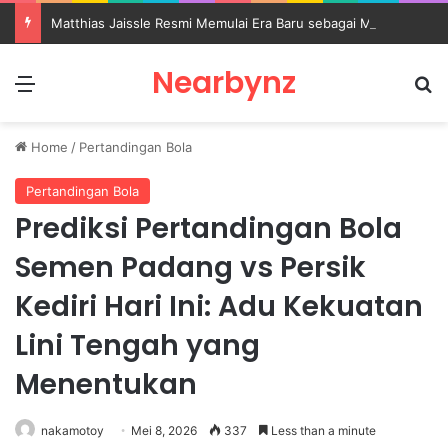
Matthias Jaissle Resmi Memulai Era Baru sebagai Manajer Newcastle
Nearbynz
Menu
S
Home
/
Pertandingan Bola
Pertandingan Bola
Prediksi Pertandingan Bola
Semen Padang vs Persik
Kediri Hari Ini: Adu Kekuatan
Lini Tengah yang
Menentukan
nakamotoy
Mei 8, 2026
337
Less than a minute