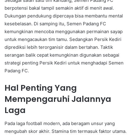
Sebagai salah satu tim kandang, Semen Padang FC
berpotensi bakal tampil semakin aktif di menit awal.
Dukungan pendukung dipercaya bisa membantu mental
kesebelasan. Di samping itu, Semen Padang FC
kemungkinan mencoba menggunakan permainan sayap
untuk mengacaukan tim tamu. Sedangkan Persik Kediri
diprediksi lebih terorganisir dalam bertahan. Taktik
serangan balik cepat kemungkinan digunakan sebagai
strategi penting Persik Kediri untuk menghadapi Semen
Padang FC.
Hal Penting Yang
Mempengaruhi Jalannya
Laga
Pada laga football modern, ada beragam unsur yang
mengubah skor akhir. Stamina tim termasuk faktor utama.