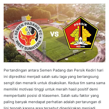
Pertandingan antara Semen Padang dan Persik Kediri hari
ini diprediksi menjadi salah satu laga yang berlangsung
sengit dan menarik untuk disaksikan. Kedua tim sama sama
memiliki motivasi tinggi untuk meraih hasil positif demi
memperbaiki posisi di klasemen. Salah satu faktor yang
paling banyak mendapat perhatian adalah pertarungan di
lini tengah karena area tersebut diperkirakan menjadi