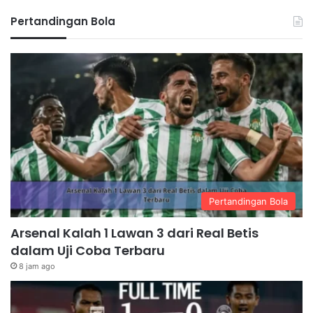
Pertandingan Bola
Pertandingan Bola
Arsenal Kalah 1 Lawan 3 dari Real Betis
dalam Uji Coba Terbaru
8 jam ago