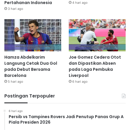
Pertahanan Indonesia
4 hari ago
3 hari ago
Hamza Abdelkarim
Joe Gomez Cedera Otot
Langsung Cetak Dua Gol
dan Dipastikan Absen
pada Debut Bersama
pada Laga Pembuka
Barcelona
Liverpool
5 hari ago
6 hari ago
Postingan Terpopuler
6 hari ago
Persib vs Tampines Rovers Jadi Penutup Panas Grup A
Piala Presiden 2026