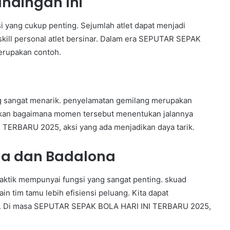
andingan Ini
i yang cukup penting. Sejumlah atlet dapat menjadi
ill personal atlet bersinar. Dalam era SEPUTAR SEPAK
erupakan contoh.
ng sangat menarik. penyelamatan gemilang merupakan
sikan bagaimana momen tersebut menentukan jalannya
TERBARU 2025, aksi yang ada menjadikan daya tarik.
ona dan Badalona
taktik mempunyai fungsi yang sangat penting. skuad
in tim tamu lebih efisiensi peluang. Kita dapat
an. Di masa SEPUTAR SEPAK BOLA HARI INI TERBARU 2025,