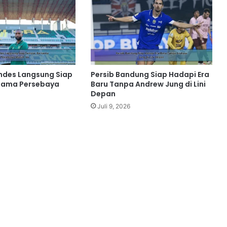
ndes Langsung Siap
Persib Bandung Siap Hadapi Era
sama Persebaya
Baru Tanpa Andrew Jung di Lini
Depan
Juli 9, 2026