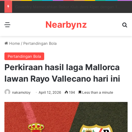
Persib vs Persija Buka Semifinal Piala Presiden 2026 Besok Sore
Nearbynz
Menu
S
Home
/
Pertandingan Bola
Pertandingan Bola
Perkiraan hasil laga Mallorca
lawan Rayo Vallecano hari ini
nakamotoy
April 12, 2026
194
Less than a minute