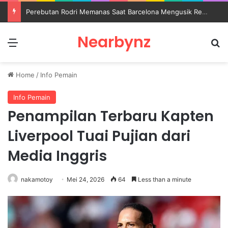
Perebutan Rodri Memanas Saat Barcelona Mengusik Rencana Real Madrid
Nearbynz
Menu
S
Home
/
Info Pemain
Info Pemain
Penampilan Terbaru Kapten
Liverpool Tuai Pujian dari
Media Inggris
nakamotoy
Mei 24, 2026
64
Less than a minute