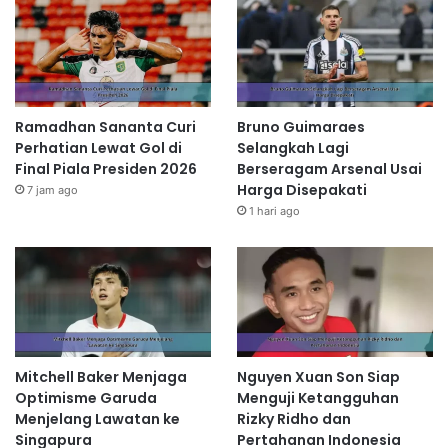
Ramadhan Sananta Curi
Bruno Guimaraes
Perhatian Lewat Gol di
Selangkah Lagi
Final Piala Presiden 2026
Berseragam Arsenal Usai
Harga Disepakati
7 jam ago
1 hari ago
Mitchell Baker Menjaga
Nguyen Xuan Son Siap
Optimisme Garuda
Menguji Ketangguhan
Menjelang Lawatan ke
Rizky Ridho dan
Singapura
Pertahanan Indonesia