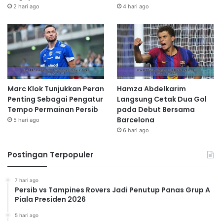
2 hari ago
4 hari ago
Marc Klok Tunjukkan Peran
Hamza Abdelkarim
Penting Sebagai Pengatur
Langsung Cetak Dua Gol
Tempo Permainan Persib
pada Debut Bersama
Barcelona
5 hari ago
6 hari ago
Postingan Terpopuler
7 hari ago
Persib vs Tampines Rovers Jadi Penutup Panas Grup A
Piala Presiden 2026
5 hari ago