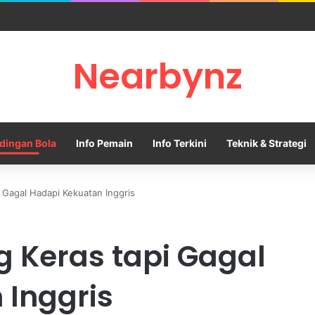
ng Khiev Sameth Kembali Memimpin Sepak Bola Asia Tenggara
Nearbynz
dingan Bola
Info Pemain
Info Terkini
Teknik & Strategi
 Gagal Hadapi Kekuatan Inggris
 Keras tapi Gagal
 Inggris