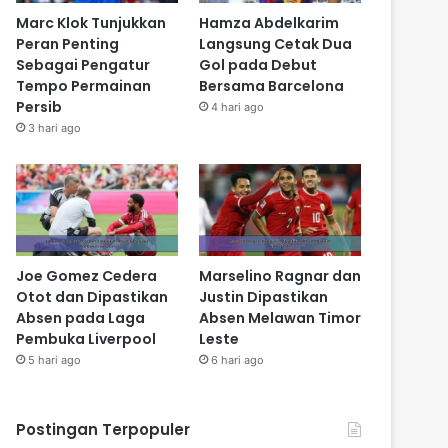
Marc Klok Tunjukkan
Hamza Abdelkarim
Peran Penting
Langsung Cetak Dua
Sebagai Pengatur
Gol pada Debut
Tempo Permainan
Bersama Barcelona
Persib
4 hari ago
3 hari ago
Joe Gomez Cedera
Marselino Ragnar dan
Otot dan Dipastikan
Justin Dipastikan
Absen pada Laga
Absen Melawan Timor
Pembuka Liverpool
Leste
5 hari ago
6 hari ago
Postingan Terpopuler