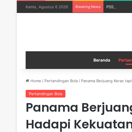
Kamis, Agustus 6 2026
Breaking News
PSSI Menduku
Beranda
Pertan
Home
/
Pertandingan Bola
/
Panama Berjuang Keras tapi
Pertandingan Bola
Panama Berjuang
Hadapi Kekuatan