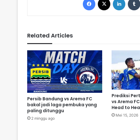
Related Articles
Prediksi Pe
Persib Bandung vs Arema FC
vs Arema FC
bakal jadi laga pembuka yang
Head to Hea
paling ditunggu
Mei 15, 2026
2 minggu ago