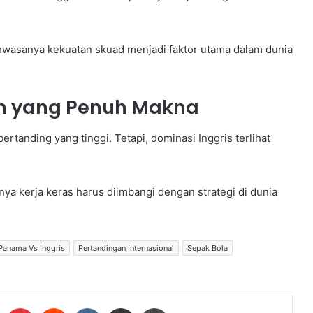
 bahwasanya kekuatan skuad menjadi faktor utama dalam dunia
n yang Penuh Makna
tanding yang tinggi. Tetapi, dominasi Inggris terlihat
anya kerja keras harus diimbangi dengan strategi di dunia
Panama Vs Inggris
Pertandingan Internasional
Sepak Bola
Tumblr
Pinterest
Reddit
VKontakte
Share via Email
Print