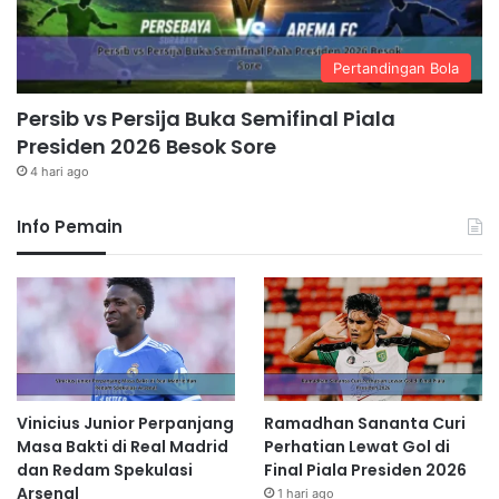
Pertandingan Bola
Persib vs Persija Buka Semifinal Piala
Presiden 2026 Besok Sore
4 hari ago
Info Pemain
Vinicius Junior Perpanjang
Ramadhan Sananta Curi
Masa Bakti di Real Madrid
Perhatian Lewat Gol di
dan Redam Spekulasi
Final Piala Presiden 2026
Arsenal
1 hari ago