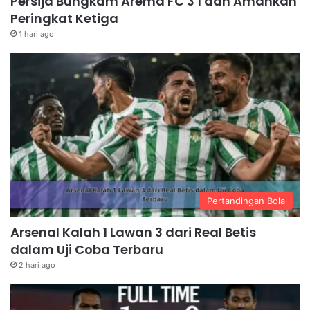
Persija Bungkam Arema FC 3 1 dan Amankan
Peringkat Ketiga
1 hari ago
Pertandingan Bola
Arsenal Kalah 1 Lawan 3 dari Real Betis
dalam Uji Coba Terbaru
2 hari ago