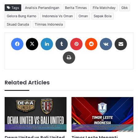
Tags
Analisis Pertandingan
Berita Timnas
Fifa Matchday
Gbk
Gelora Bung Karno
Indonesia Vs Oman
Oman
Sepak Bola
Skuad Garuda
Timnas Indonesia
Facebook
X
LinkedIn
Tumblr
Pinterest
Reddit
VKontakte
Share via Email
Print
Related Articles
Dewa United vs Bali United
Timor Leste Menanti