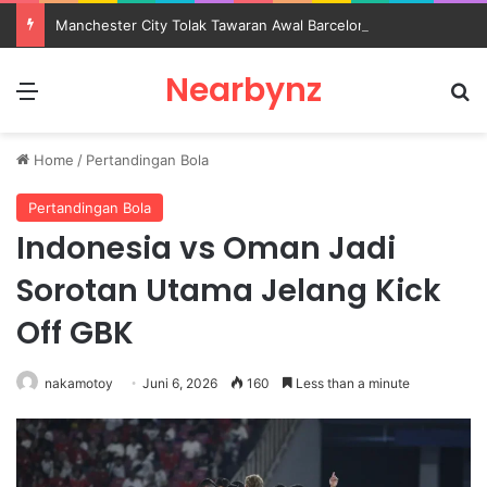
Manchester City Tolak Tawaran Awal Barcelona untuk Rodri
Nearbynz
Menu
S
Home
/
Pertandingan Bola
Pertandingan Bola
Indonesia vs Oman Jadi
Sorotan Utama Jelang Kick
Off GBK
nakamotoy
Juni 6, 2026
160
Less than a minute