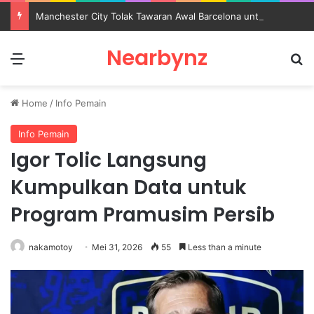
Manchester City Tolak Tawaran Awal Barcelona untuk Rodri
Nearbynz
Menu
S
Home
/
Info Pemain
Info Pemain
Igor Tolic Langsung
Kumpulkan Data untuk
Program Pramusim Persib
nakamotoy
Mei 31, 2026
55
Less than a minute