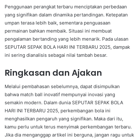
Penggunaan perangkat terbaru menciptakan perbedaan
yang signifikan dalam dinamika pertandingan. Ketepatan
umpan terasa lebih baik, sementara penguasaan
permainan bahkan membaik. Situasi ini membuat
pengalaman bertanding yang lebih menarik. Pada ulasan
SEPUTAR SEPAK BOLA HARI INI TERBARU 2025, dampak
ini sering dianalisis sebagai nilai tambah besar.
Ringkasan dan Ajakan
Melalui pembahasan sebelumnya, dapat disimpulkan
bahwa match ball inovatif mempunyai inovasi yang
semakin modern. Dalam dunia SEPUTAR SEPAK BOLA
HARI INI TERBARU 2025, perkembangan bola ini
menghasilkan pengaruh yang signifikan. Maka dari itu,
kamu perlu untuk terus menyimak perkembangan terbaru.
Jika dia menganggap artikel ini berguna, jangan ragu untuk