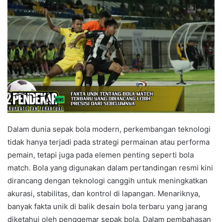
Dalam dunia sepak bola modern, perkembangan teknologi
tidak hanya terjadi pada strategi permainan atau performa
pemain, tetapi juga pada elemen penting seperti bola
match. Bola yang digunakan dalam pertandingan resmi kini
dirancang dengan teknologi canggih untuk meningkatkan
akurasi, stabilitas, dan kontrol di lapangan. Menariknya,
banyak fakta unik di balik desain bola terbaru yang jarang
diketahui oleh penggemar sepak bola. Dalam pembahasan