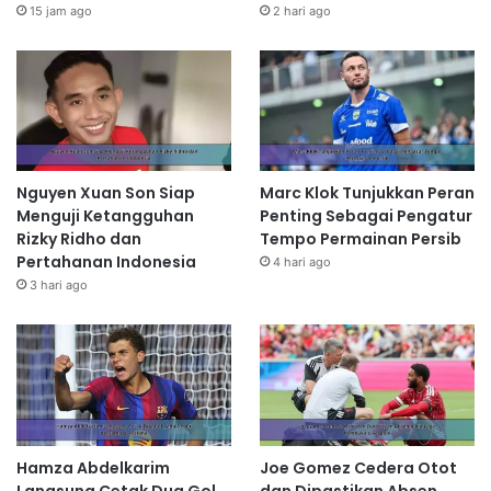
15 jam ago
2 hari ago
Nguyen Xuan Son Siap
Marc Klok Tunjukkan Peran
Menguji Ketangguhan
Penting Sebagai Pengatur
Rizky Ridho dan
Tempo Permainan Persib
Pertahanan Indonesia
4 hari ago
3 hari ago
Hamza Abdelkarim
Joe Gomez Cedera Otot