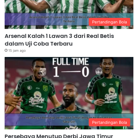
Pertandingan Bola
Arsenal Kalah 1 Lawan 3 dari Real Betis
dalam Uji Coba Terbaru
15 jam ago
Pertandingan Bola
Persebaya Menutup Derbi Jawa Timur