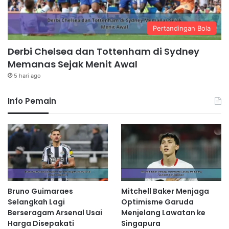
Pertandingan Bola
Derbi Chelsea dan Tottenham di Sydney
Memanas Sejak Menit Awal
5 hari ago
Info Pemain
Bruno Guimaraes
Mitchell Baker Menjaga
Selangkah Lagi
Optimisme Garuda
Berseragam Arsenal Usai
Menjelang Lawatan ke
Harga Disepakati
Singapura