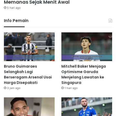
Memanas Sejak Menit Awal
5 hari ago
Info Pemain
Bruno Guimaraes
Mitchell Baker Menjaga
Selangkah Lagi
Optimisme Garuda
Berseragam Arsenal Usai
Menjelang Lawatan ke
Harga Disepakati
Singapura
3 jam ago
1 hari ago