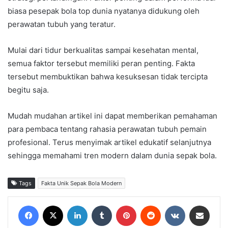
biasa pesepak bola top dunia nyatanya didukung oleh
perawatan tubuh yang teratur.
Mulai dari tidur berkualitas sampai kesehatan mental,
semua faktor tersebut memiliki peran penting. Fakta
tersebut membuktikan bahwa kesuksesan tidak tercipta
begitu saja.
Mudah mudahan artikel ini dapat memberikan pemahaman
para pembaca tentang rahasia perawatan tubuh pemain
profesional. Terus menyimak artikel edukatif selanjutnya
sehingga memahami tren modern dalam dunia sepak bola.
Tags
Fakta Unik Sepak Bola Modern
Facebook
X
LinkedIn
Tumblr
Pinterest
Reddit
VKontakte
Share via Email
Print