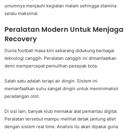
umumnya menjauhi kegiatan malam sehingga stamina
selalu maksimal.
Peralatan Modern Untuk Menjaga
Recovery
Dunia football masa kini sekarang didukung berbagai
teknologi canggih. Peralatan canggih ini dimanfaatkan
demi mempercepat pemulihan pesepak bola.
Salah satu adalah terapi air dingin. Sistem ini
memanfaatkan suhu sangat dingin untuk meminimalisir
peradangan otot.
Di sisi lain, banyak klub memakai alat pemantau digital.
Peralatan tersebut mampu melihat detak jantung atlet
dengan sistem real time. Analisis itu akan dipakai guna