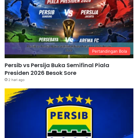
Pertandingan Bola
Persib vs Persija Buka Semifinal Piala
Presiden 2026 Besok Sore
2 hari ago