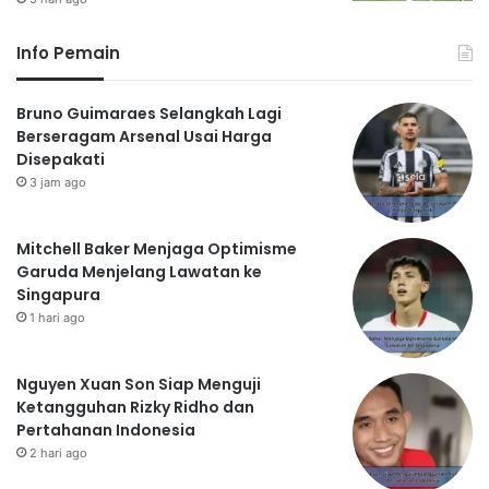
Info Pemain
Bruno Guimaraes Selangkah Lagi
Berseragam Arsenal Usai Harga
Disepakati
3 jam ago
Mitchell Baker Menjaga Optimisme
Garuda Menjelang Lawatan ke
Singapura
1 hari ago
Nguyen Xuan Son Siap Menguji
Ketangguhan Rizky Ridho dan
Pertahanan Indonesia
2 hari ago