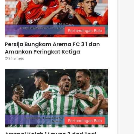
Pertandingan Bola
Persija Bungkam Arema FC 3 1 dan
Amankan Peringkat Ketiga
2 hari ago
Pertandingan Bola