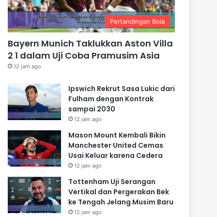
Pertandingan Bola
Bayern Munich Taklukkan Aston Villa
2 1 dalam Uji Coba Pramusim Asia
12 jam ago
Ipswich Rekrut Sasa Lukic dari
Fulham dengan Kontrak
sampai 2030
12 jam ago
Mason Mount Kembali Bikin
Manchester United Cemas
Usai Keluar karena Cedera
12 jam ago
Tottenham Uji Serangan
Vertikal dan Pergerakan Bek
ke Tengah Jelang Musim Baru
12 jam ago