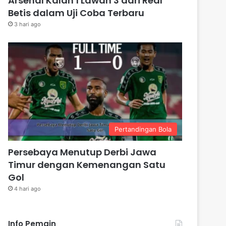
Arsenal Kalah 1 Lawan 3 dari Real
Betis dalam Uji Coba Terbaru
3 hari ago
Pertandingan Bola
Persebaya Menutup Derbi Jawa
Timur dengan Kemenangan Satu
Gol
4 hari ago
Info Pemain