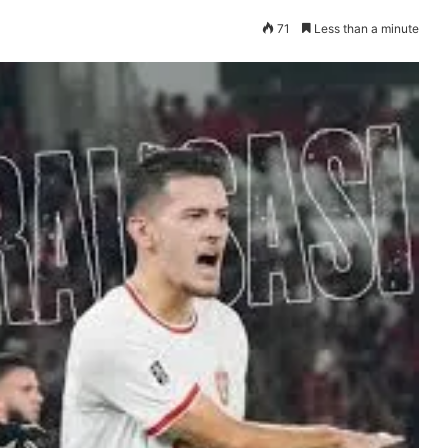
71
Less than a minute