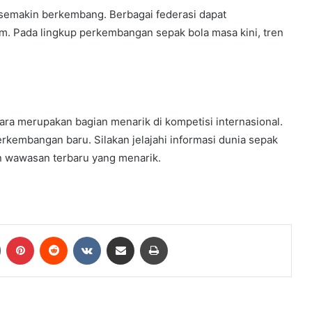
semakin berkembang. Berbagai federasi dapat
m. Pada lingkup perkembangan sepak bola masa kini, tren
ara merupakan bagian menarik di kompetisi internasional.
erkembangan baru. Silakan jelajahi informasi dunia sepak
an wawasan terbaru yang menarik.
Tumblr
Pinterest
Reddit
VKontakte
Share via Email
Print