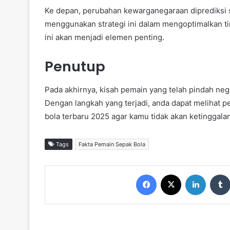
Ke depan, perubahan kewarganegaraan diprediksi 
menggunakan strategi ini dalam mengoptimalkan ti
ini akan menjadi elemen penting.
Penutup
Pada akhirnya, kisah pemain yang telah pindah neg
Dengan langkah yang terjadi, anda dapat melihat p
bola terbaru 2025 agar kamu tidak akan ketinggal
Tags
Fakta Pemain Sepak Bola
Facebook
X
LinkedIn