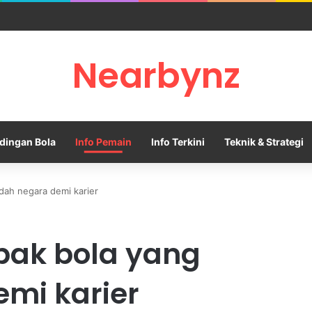
rut Sasa Lukic dari Fulham dengan Kontrak sampai 2030
Nearbynz
dingan Bola
Info Pemain
Info Terkini
Teknik & Strategi
dah negara demi karier
pak bola yang
mi karier