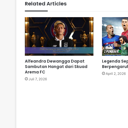
Related Articles
Alfeandra Dewangga Dapat
Legenda Sep
Sambutan Hangat dari Skuad
Berpengaruh
Arema FC
April 2, 2026
Juli 7, 2026