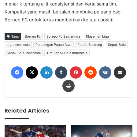
menarik tentang arti konsistensi dan kerja sama tim.
Kompetisi yang masih berjalan membuka peluang bagi
Borneo FC untuk terus memberikan kejutan positif.
Tags
Borneo Fc
Borneo Fc Samarinda
Klasemen Liga
Liga Indonesia
Persaingan Papan Atas
Persib Bandung
Sepak Bola
Sepak Bola Indonesia
Tim Sepak Bola Indonesia
Facebook
X
LinkedIn
Tumblr
Pinterest
Reddit
VKontakte
Share via Email
Print
Related Articles