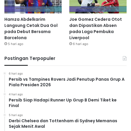
Hamza Abdelkarim
Joe Gomez Cedera Otot
Langsung Cetak Dua Gol
dan Dipastikan Absen
pada Debut Bersama
pada Laga Pembuka
Barcelona
Liverpool
5 hari ago
6 hari ago
Postingan Terpopuler
6 hari ago
Persib vs Tampines Rovers Jadi Penutup Panas Grup A
Piala Presiden 2026
4 hari ago
Persib Siap Hadapi Runner Up Grup B Demi Tiket ke
Final
5 hari ago
Derbi Chelsea dan Tottenham di Sydney Memanas
Sejak Menit Awal