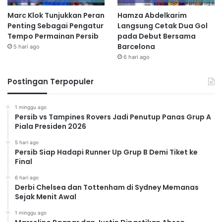
Marc Klok Tunjukkan Peran
Hamza Abdelkarim
Penting Sebagai Pengatur
Langsung Cetak Dua Gol
Tempo Permainan Persib
pada Debut Bersama
Barcelona
5 hari ago
6 hari ago
Postingan Terpopuler
1 minggu ago
Persib vs Tampines Rovers Jadi Penutup Panas Grup A
Piala Presiden 2026
5 hari ago
Persib Siap Hadapi Runner Up Grup B Demi Tiket ke
Final
6 hari ago
Derbi Chelsea dan Tottenham di Sydney Memanas
Sejak Menit Awal
1 minggu ago