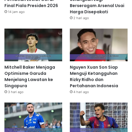
Final Piala Presiden 2026
Berseragam Arsenal Usai
Harga Disepakati
14 jam ago
2 hari ago
Mitchell Baker Menjaga
Nguyen Xuan Son Siap
Optimisme Garuda
Menguji Ketangguhan
Menjelang Lawatan ke
Rizky Ridho dan
Singapura
Pertahanan Indonesia
3 hari ago
4 hari ago