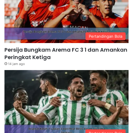
Pertandingan Bola
Persija Bungkam Arema FC 3 1 dan Amankan
Peringkat Ketiga
14 jam ago