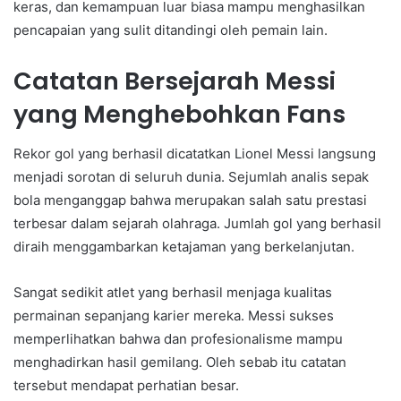
keras, dan kemampuan luar biasa mampu menghasilkan
pencapaian yang sulit ditandingi oleh pemain lain.
Catatan Bersejarah Messi
yang Menghebohkan Fans
Rekor gol yang berhasil dicatatkan Lionel Messi langsung
menjadi sorotan di seluruh dunia. Sejumlah analis sepak
bola menganggap bahwa merupakan salah satu prestasi
terbesar dalam sejarah olahraga. Jumlah gol yang berhasil
diraih menggambarkan ketajaman yang berkelanjutan.
Sangat sedikit atlet yang berhasil menjaga kualitas
permainan sepanjang karier mereka. Messi sukses
memperlihatkan bahwa dan profesionalisme mampu
menghadirkan hasil gemilang. Oleh sebab itu catatan
tersebut mendapat perhatian besar.