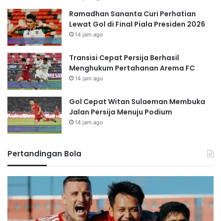
Ramadhan Sananta Curi Perhatian
Lewat Gol di Final Piala Presiden 2026
14 jam ago
Transisi Cepat Persija Berhasil
Menghukum Pertahanan Arema FC
14 jam ago
Gol Cepat Witan Sulaeman Membuka
Jalan Persija Menuju Podium
14 jam ago
Pertandingan Bola