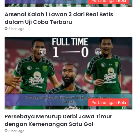
Pertandingan Bola
Arsenal Kalah 1 Lawan 3 dari Real Betis
dalam Uji Coba Terbaru
2 hari ago
Pertandingan Bola
Persebaya Menutup Derbi Jawa Timur
dengan Kemenangan Satu Gol
3 hari ago