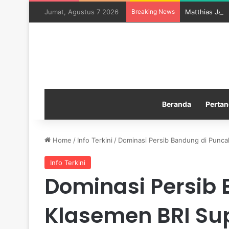
Jumat, Agustus 7 2026
Breaking News
Matthias Jais
Beranda
Pertan
Home
/
Info Terkini
/
Dominasi Persib Bandung di Punca
Info Terkini
Dominasi Persib
Klasemen BRI Su