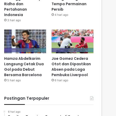
Ridho dan
Tempo Permainan
Pertahanan
Persib
Indonesia
4 hari ago
3 hari ago
Hamza Abdelkarim
Joe Gomez Cedera
Langsung Cetak Dua
Otot dan Dipastikan
Gol pada Debut
Absen pada Laga
Bersama Barcelona
Pembuka Liverpool
5 hari ago
6 hari ago
Postingan Terpopuler
6 hari ago