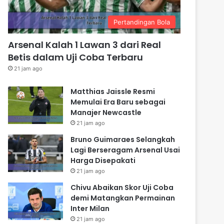
Pertandingan Bola
Arsenal Kalah 1 Lawan 3 dari Real
Betis dalam Uji Coba Terbaru
21 jam ago
Matthias Jaissle Resmi
Memulai Era Baru sebagai
Manajer Newcastle
21 jam ago
Bruno Guimaraes Selangkah
Lagi Berseragam Arsenal Usai
Harga Disepakati
21 jam ago
Chivu Abaikan Skor Uji Coba
demi Matangkan Permainan
Inter Milan
21 jam ago