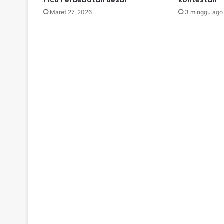
Picu Perdebatan Besar
kontestan
Maret 27, 2026
3 minggu ago