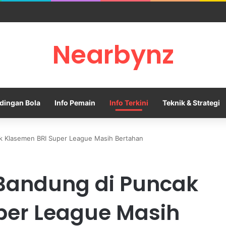
sle Resmi Memulai Era Baru sebagai Manajer Newcastle
Nearbynz
dingan Bola
Info Pemain
Info Terkini
Teknik & Strategi
k Klasemen BRI Super League Masih Bertahan
 Bandung di Puncak
per League Masih