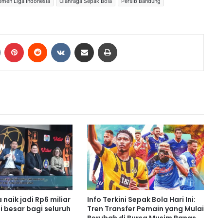
emen Liga Indonesia
Olahraga Sepak Bola
Persib Bandung
Tumblr
Pinterest
Reddit
VKontakte
Share via Email
Print
 naik jadi Rp6 miliar
Info Terkini Sepak Bola Hari Ini:
i besar bagi seluruh
Tren Transfer Pemain yang Mulai