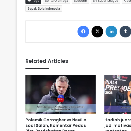
Tags
Berita Olahraga
Bobotoh
Bri Super League
Klas
Sepak Bola Indonesia
Facebook
X
LinkedIn
Related Articles
Polemik Carragher vs Neville
Hadiah juara
soal Salah, Komentar Pedas
jadi motivas